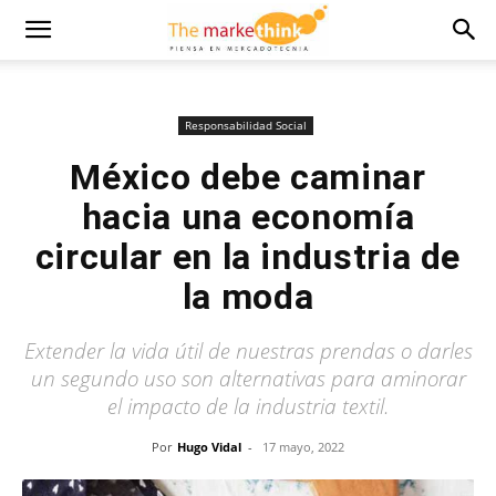
Responsabilidad Social
México debe caminar
hacia una economía
circular en la industria de
la moda
Extender la vida útil de nuestras prendas o darles
un segundo uso son alternativas para aminorar
el impacto de la industria textil.
Por
Hugo Vidal
-
17 mayo, 2022