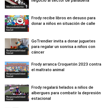
negocio al sector de panadería
Mercadotecnia
Frody recibe libros en desuso para
donar a niños en situación de calle
Responsabilidad
Social
GoTrendier invita a donar juguetes
para regalar un sonrisa a niños con
Responsabilidad
cáncer
Social
Frody arranca Croquetón 2023 contra
el maltrato animal
Responsabilidad
Social
Frody regalará helados a niños de
albergues para combatir la depresión
Responsabilidad
estacional
Social