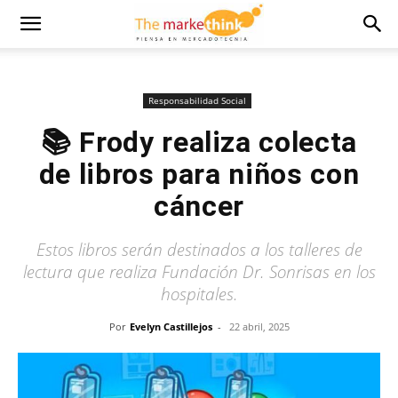
Responsabilidad Social
📚 Frody realiza colecta
de libros para niños con
cáncer
Estos libros serán destinados a los talleres de
lectura que realiza Fundación Dr. Sonrisas en los
hospitales.
Por
Evelyn Castillejos
-
22 abril, 2025