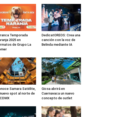
rranca Temporada
DedicatOREOS: Crea una
ranja 2025 en
canción con la voz de
rmatos de Grupo La
Belinda mediante IA
omer
noce Samara Satélite,
Gicsa abrirá en
 nuevo spot al norte de
Cuernavaca un nuevo
a CDMX
concepto de outlet