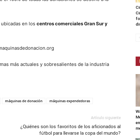
Ci
Ci
fo
 ubicadas en los
centros comerciales Gran Sur y
di
.maquinasdedonacion.org
mas más actuales y sobresalientes de la industria
máquinas de donación
máquinas expendedoras
Wa
Mé
Artículo siguiente
en
¿Quiénes son los favoritos de los aficionados al
me
fútbol para llevarse la copa del mundo?