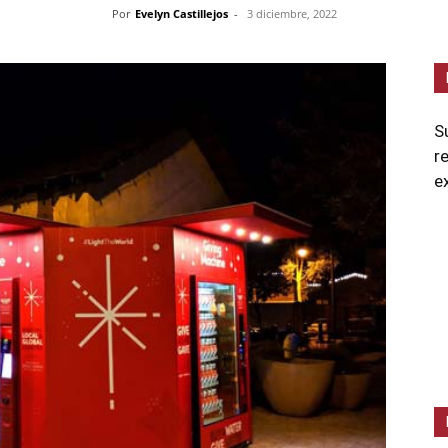
Por
Evelyn Castillejos
-
3 diciembre, 2022
S
r
e