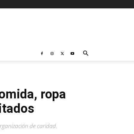
omida, ropa
itados
rganización de caridad.