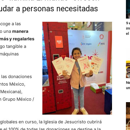
yudar a personas necesitadas
9 
coge a las
im
co una
manera
el
más y regalarles
lgo tangible a
 máquinas
 las donaciones
Ne
ntos México,
un
 Mexicana),
n Grupo México /
obales en curso, la Iglesia de Jesucristo cubrirá
e el 100% de todas las donaciones se destine a la