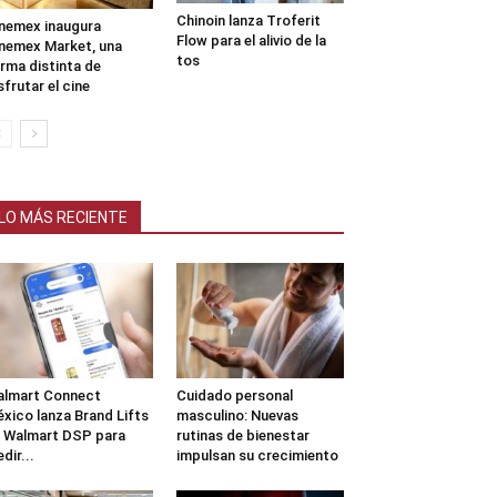
Chinoin lanza Troferit
nemex inaugura
Flow para el alivio de la
nemex Market, una
tos
rma distinta de
sfrutar el cine
LO MÁS RECIENTE
lmart Connect
Cuidado personal
xico lanza Brand Lifts
masculino: Nuevas
 Walmart DSP para
rutinas de bienestar
dir...
impulsan su crecimiento