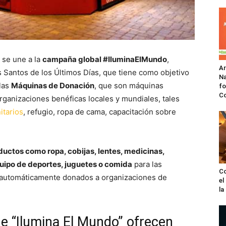
 se une a la
campaña global #IluminaElMundo
,
A
os Santos de los Últimos Días, que tiene como objetivo
Na
 las
Máquinas de Donación
, que son máquinas
fo
C
ganizaciones benéficas locales y mundiales, tales
itarios
, refugio, ropa de cama, capacitación sobre
uctos como ropa, cobijas, lentes, medicinas,
equipo de deportes, juguetes o comida
para las
Co
n automáticamente donados a organizaciones de
el
l
 “Ilumina El Mundo” ofrecen