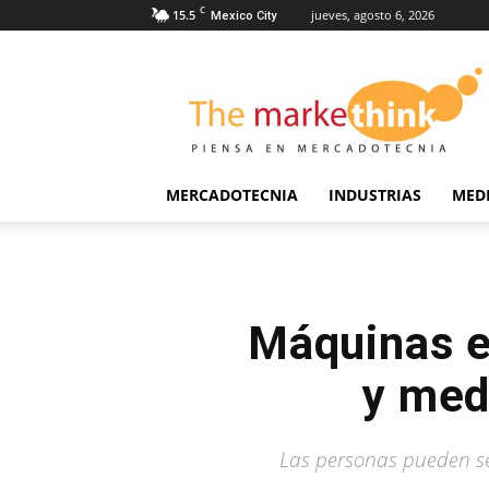
C
15.5
jueves, agosto 6, 2026
Mexico City
The
Markethink
MERCADOTECNIA
INDUSTRIAS
MED
Máquinas e
y med
Las personas pueden se