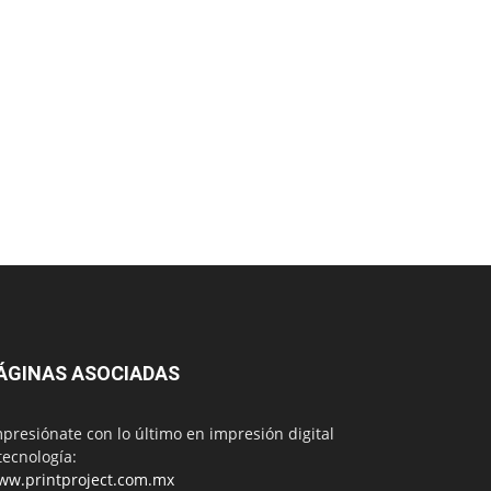
ÁGINAS ASOCIADAS
presiónate con lo último en impresión digital
tecnología:
ww.printproject.com.mx