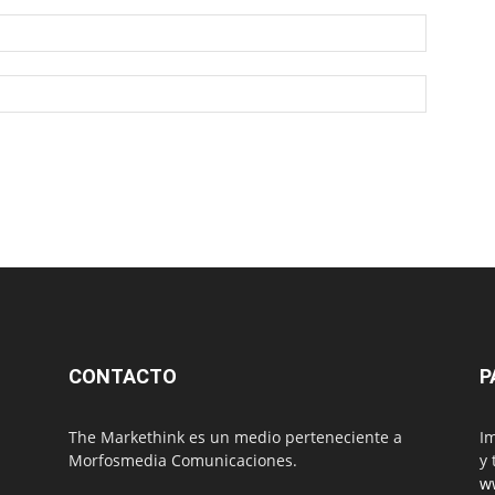
CONTACTO
P
The Markethink es un medio perteneciente a
Im
Morfosmedia Comunicaciones.
y 
w