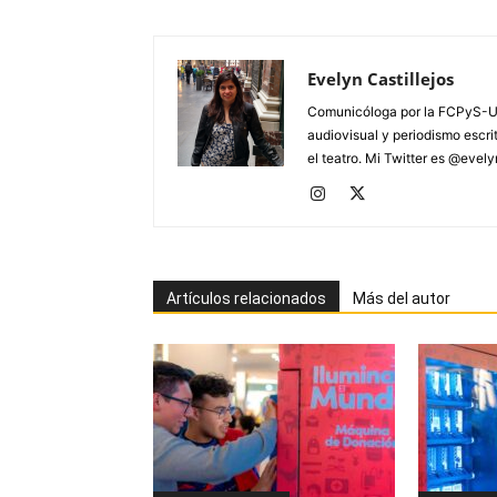
Evelyn Castillejos
Comunicóloga por la FCPyS-U
audiovisual y periodismo escrito
el teatro. Mi Twitter es @evel
Artículos relacionados
Más del autor