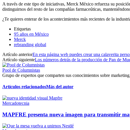
A través de este tipo de iniciativas, Merck México refuerza su posició
distinguirnos del resto de las compañías farmaceúticas, manteniéndono
¿Te quieres enterar de los acontecimientos más recientes de la indust
Etiquetas
95 años en México
Merck
rebranding global
Artículo anterior
En esta página web puedes crear una calaverita perso
Artículo siguiente
Los números detrás de la producción de Pan de Mue
Pool de Columnistas
Grupo de expertos que comparten sus conocimientos sobre marketing, n
Artículos relacionados
Más del autor
Mercadotecnia
MAPFRE presenta nueva imagen para transmitir mayor