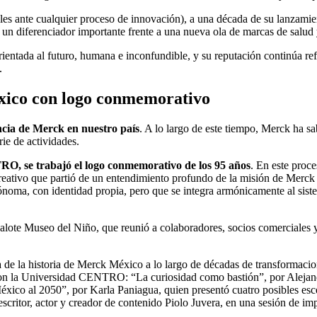
les ante cualquier proceso de innovación), a una década de su lanzamie
a un diferenciador importante frente a una nueva ola de marcas de salud 
ientada al futuro, humana e inconfundible, y su reputación continúa r
.
xico con logo conmemorativo
ncia de Merck en nuestro país
. A lo largo de este tiempo, Merck ha sa
ie de actividades.
O, se trabajó el logo conmemorativo de los 95 años
. En este proce
eativo que partió de un entendimiento profundo de la misión de Merck y
noma, con identidad propia, pero que se integra armónicamente al siste
alote Museo del Niño, que reunió a colaboradores, socios comerciales 
de la historia de Merck México a lo largo de décadas de transformacione
con la Universidad CENTRO: “La curiosidad como bastión”, por Alejand
éxico al 2050”, por Karla Paniagua, quien presentó cuatro posibles esc
 escritor, actor y creador de contenido Piolo Juvera, en una sesión de im