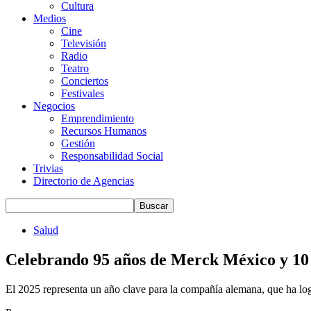
Cultura
Medios
Cine
Televisión
Radio
Teatro
Conciertos
Festivales
Negocios
Emprendimiento
Recursos Humanos
Gestión
Responsabilidad Social
Trivias
Directorio de Agencias
Salud
Celebrando 95 años de Merck México y 10 
El 2025 representa un año clave para la compañía alemana, que ha l