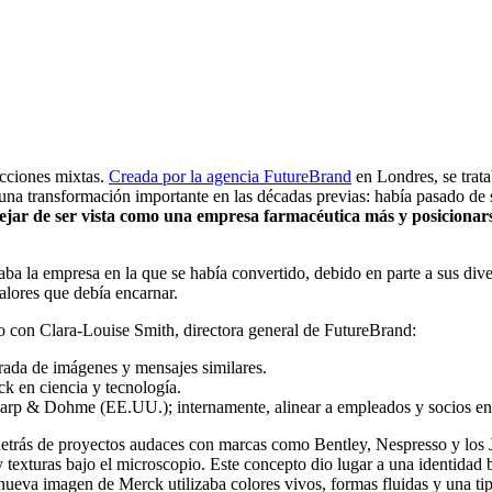
cciones mixtas.
Creada por la agencia FutureBrand
en Londres, se trata
una transformación importante en las décadas previas: había pasado de
ejar de ser vista como una empresa farmacéutica más y posicion
aba la empresa en la que se había convertido, debido en parte a sus di
alores que debía encarnar.
o con Clara-Louise Smith, directora general de FutureBrand:
urada de imágenes y mensajes similares.
ck en ciencia y tecnología.
Sharp & Dohme (EE.UU.); internamente, alinear a empleados y socios en
etrás de proyectos audaces con marcas como Bentley, Nespresso y los 
 y texturas bajo el microscopio. Este concepto dio lugar a una identidad
la nueva imagen de Merck utilizaba colores vivos, formas fluidas y una t