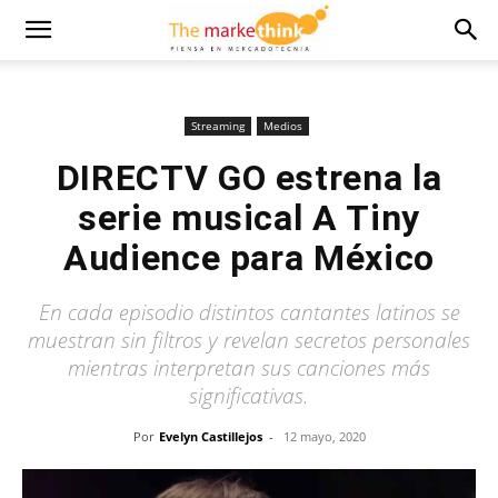
Streaming
Medios
DIRECTV GO estrena la
serie musical A Tiny
Audience para México
En cada episodio distintos cantantes latinos se
muestran sin filtros y revelan secretos personales
mientras interpretan sus canciones más
significativas.
Por
Evelyn Castillejos
-
12 mayo, 2020