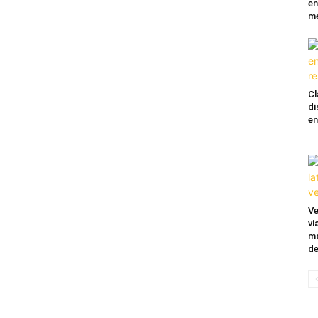
en
me
Cl
di
en
Ve
vi
ma
de