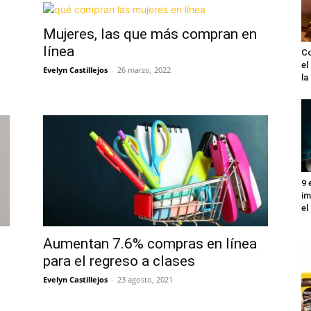
Mujeres, las que más compran en
línea
Co
el
Evelyn Castillejos
-
26 marzo, 2022
l
9 
im
el
Aumentan 7.6% compras en línea
para el regreso a clases
Evelyn Castillejos
-
23 agosto, 2021