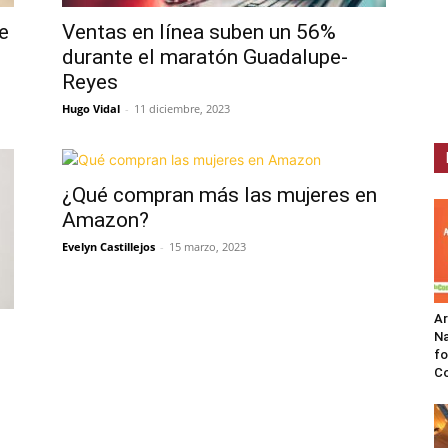
e
Ventas en línea suben un 56%
durante el maratón Guadalupe-
Reyes
Hugo Vidal
-
11 diciembre, 2023
¿Qué compran más las mujeres en
Amazon?
Evelyn Castillejos
-
15 marzo, 2023
A
Na
fo
C