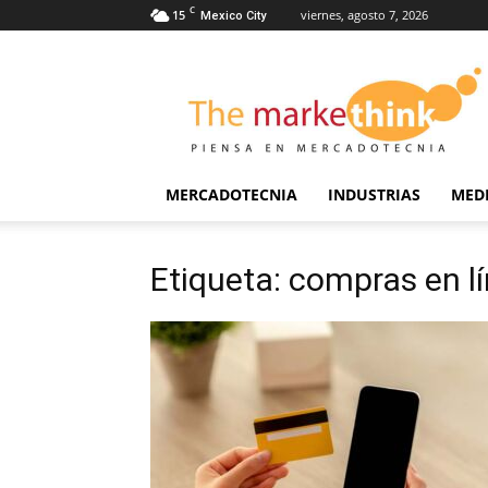
C
15
viernes, agosto 7, 2026
Mexico City
The
Markethink
MERCADOTECNIA
INDUSTRIAS
MED
Etiqueta: compras en l