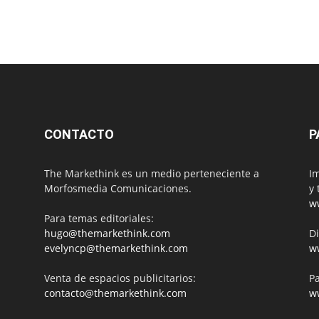
CONTACTO
P
The Markethink es un medio perteneciente a
Im
Morfosmedia Comunicaciones.
y 
w
Para temas editoriales:
hugo@themarkethink.com
Di
evelyncp@themarkethink.com
w
Venta de espacios publicitarios:
Pa
contacto@themarkethink.com
w