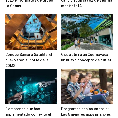
2025 en formatos de Grupo
canción con la voz de Belinda
La Comer
mediante IA
Conoce Samara Satélite, el
Gicsa abrirá en Cuernavaca
nuevo spot al norte de la
un nuevo concepto de outlet
CDMX
9 empresas que han
Programas espías Android:
implementado con éxito el
Las 6 mejores apps infalibles