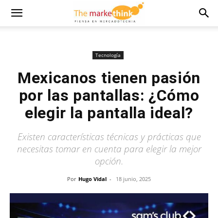
Tecnología
Mexicanos tienen pasión
por las pantallas: ¿Cómo
elegir la pantalla ideal?
Existen características técnicas y prácticas que
necesitas tomar en cuenta para elegir la mejor
opción.
Por
Hugo Vidal
-
18 junio, 2025