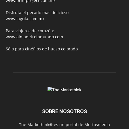
www.printproject.com.mx
Disfruta el pecado más delicioso:
www.lagula.com.mx
Para viajeros de corazón:
www.almadetrotamundo.com
Sólo para
cinéfilos de hueso colorado
SOBRE NOSOTROS
The Markethink® es un portal de Morfosmedia