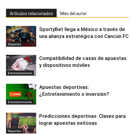
Artículos relacionados
Más del autor
SportyBet llega a México a través de
una alianza estratégica con Cancún FC
Deportes
Compatibilidad de casas de apuestas
y dispositivos móviles
Entretenimiento
Apuestas deportivas:
¿Entretenimiento o inversión?
Entretenimiento
Predicciones deportivas: Claves para
lograr apuestas exitosas
Deportes