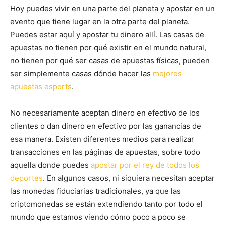
Hoy puedes vivir en una parte del planeta y apostar en un
evento que tiene lugar en la otra parte del planeta.
Puedes estar aquí y apostar tu dinero allí. Las casas de
apuestas no tienen por qué existir en el mundo natural,
no tienen por qué ser casas de apuestas físicas, pueden
ser simplemente casas dónde hacer las
mejores
apuestas esports
.
No necesariamente aceptan dinero en efectivo de los
clientes o dan dinero en efectivo por las ganancias de
esa manera. Existen diferentes medios para realizar
transacciones en las páginas de apuestas, sobre todo
aquella donde puedes
apostar por el rey de todos los
deportes
. En algunos casos, ni siquiera necesitan aceptar
las monedas fiduciarias tradicionales, ya que las
criptomonedas se están extendiendo tanto por todo el
mundo que estamos viendo cómo poco a poco se