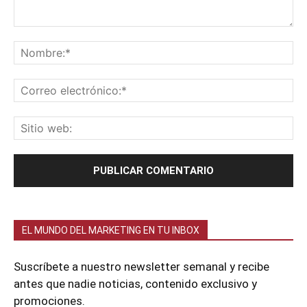
EL MUNDO DEL MARKETING EN TU INBOX
Suscríbete a nuestro newsletter semanal y recibe
antes que nadie noticias, contenido exclusivo y
promociones.