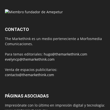
CONTACTO
The Markethink es un medio perteneciente a Morfosmedia
Comunicaciones.
Para temas editoriales:
hugo@themarkethink.com
evelyncp@themarkethink.com
Venta de espacios publicitarios:
contacto@themarkethink.com
PÁGINAS ASOCIADAS
Impresiónate con lo último en impresión digital y tecnología: