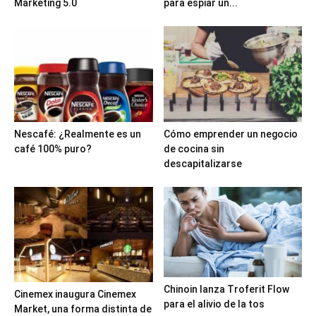
Marketing 5.0
para espiar un...
Nescafé: ¿Realmente es un
Cómo emprender un negocio
café 100% puro?
de cocina sin
descapitalizarse
Chinoin lanza Troferit Flow
Cinemex inaugura Cinemex
para el alivio de la tos
Market, una forma distinta de