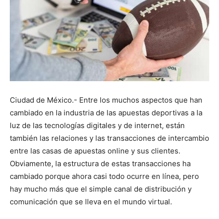
Ciudad de México.- Entre los muchos aspectos que han
cambiado en la industria de las apuestas deportivas a la
luz de las tecnologías digitales y de internet, están
también las relaciones y las transacciones de intercambio
entre las casas de apuestas online y sus clientes.
Obviamente, la estructura de estas transacciones ha
cambiado porque ahora casi todo ocurre en línea, pero
hay mucho más que el simple canal de distribución y
comunicación que se lleva en el mundo virtual.