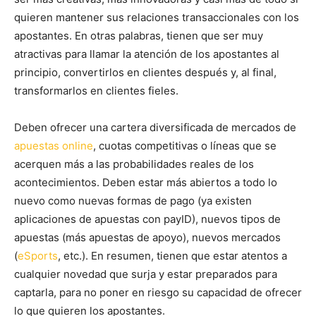
quieren mantener sus relaciones transaccionales con los
apostantes. En otras palabras, tienen que ser muy
atractivas para llamar la atención de los apostantes al
principio, convertirlos en clientes después y, al final,
transformarlos en clientes fieles.
Deben ofrecer una cartera diversificada de mercados de
apuestas online
, cuotas competitivas o líneas que se
acerquen más a las probabilidades reales de los
acontecimientos. Deben estar más abiertos a todo lo
nuevo como nuevas formas de pago (ya existen
aplicaciones de apuestas con payID), nuevos tipos de
apuestas (más apuestas de apoyo), nuevos mercados
(
eSports
, etc.). En resumen, tienen que estar atentos a
cualquier novedad que surja y estar preparados para
captarla, para no poner en riesgo su capacidad de ofrecer
lo que quieren los apostantes.