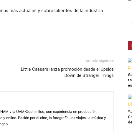
mas más actuales y sobresalientes de la industria
Artículo siguiente
Little Caesars lanza promoción desde el Upside
Gu
Down de Stranger Things
tr
es
Ya
NAM y la UAM-Xochimilco, con experiencia en producción
Ch
 y online. Pasión por el cine, la fotografía, los viajes, la música y
de
yngcp