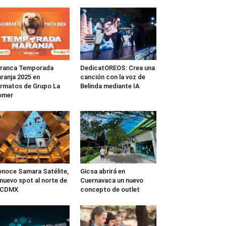
rranca Temporada
DedicatOREOS: Crea una
ranja 2025 en
canción con la voz de
rmatos de Grupo La
Belinda mediante IA
omer
noce Samara Satélite,
Gicsa abrirá en
 nuevo spot al norte de
Cuernavaca un nuevo
a CDMX
concepto de outlet