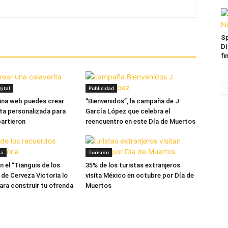
Sp
Dí
fi
ital
Publicidad
ina web puedes crear
“Bienvenidos”, la campaña de J.
ita personalizada para
García López que celebra el
partieron
reencuentro en este Día de Muertos
ia
Turismo
 el “Tianguis de los
35% de los turistas extranjeros
de Cerveza Victoria lo
visita México en octubre por Día de
ara construir tu ofrenda
Muertos