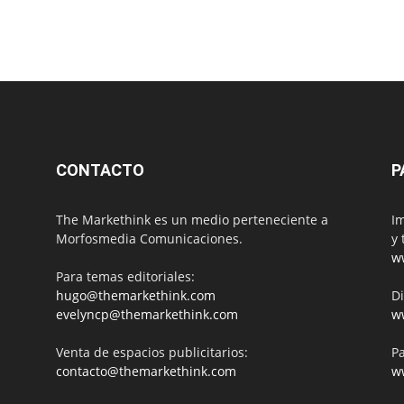
CONTACTO
P
The Markethink es un medio perteneciente a
Im
Morfosmedia Comunicaciones.
y 
w
Para temas editoriales:
hugo@themarkethink.com
Di
evelyncp@themarkethink.com
w
Venta de espacios publicitarios:
Pa
contacto@themarkethink.com
w