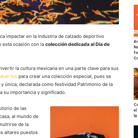
 impactar en la industria de calzado deportivo
A
n esta ocasión con la
colección dedicada al Día de
Na
fo
C
nvertir la cultura mexicana en una parte clave para sus
 Muertos
para crear una colección especial, pues se
a y única, declarada como festividad Patrimonio de la
su importancia y significado.
Co
itorio de las
el
 casa, al mundo de
l
nutrirse de la
os altares puestos