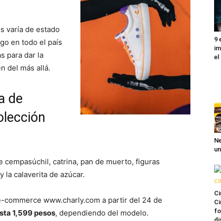
s varía de estado
9 
go en todo el país
im
as para dar la
el
n del más allá.
a de
olección
Ne
un
e cempasúchil, catrina, pan de muerto, figuras
y la calaverita de azúcar.
Ci
e e-commerce www.charly.com a partir del 24 de
Ci
fo
sta 1,599 pesos
, dependiendo del modelo.
di