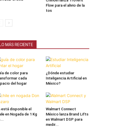
Chinoin lanza Troferit
Flow para el alivio de la
tos
LO MÁS RECIENTE
ía de color para
¿Dónde estudiar
ansformar cada
Inteligencia Artificial en
pacio del hogar
México?
 está disponible el
Walmart Connect
ile en Nogada de 1 Kg
México lanza Brand Lifts
...
en Walmart DSP para
medir...