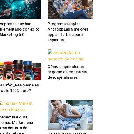
empresas que han
Programas espías
plementado con éxito
Android: Las 6 mejores
 Marketing 5.0
apps infalibles para
espiar un...
Cómo emprender un
negocio de cocina sin
descapitalizarse
scafé: ¿Realmente es
 café 100% puro?
nemex inaugura
nemex Market, una
rma distinta de
sfrutar el cine