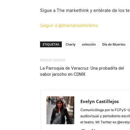
Sigue a The markethink y entérate de los te
Seguir a @themarkethinkmx
ETIQUETAS
Charly
colección
Día de Muertos
Artículo anterior
La Parroquia de Veracruz: Una probadita del
sabor jarocho en CDMX
Evelyn Castillejos
Comunicóloga por la FCPyS-U
audiovisual y periodismo escrito
el teatro. Mi Twitter es @evel