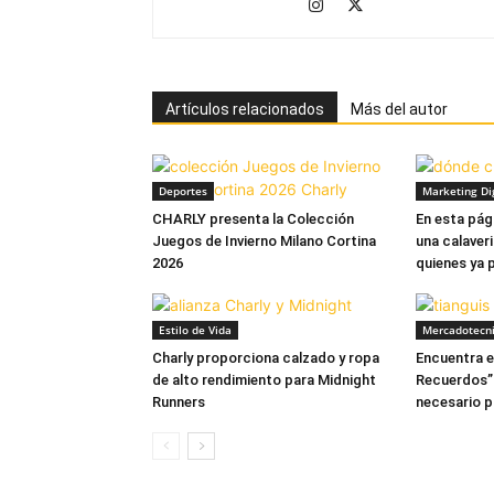
Artículos relacionados
Más del autor
Deportes
Marketing Dig
CHARLY presenta la Colección
En esta pág
Juegos de Invierno Milano Cortina
una calaver
2026
quienes ya 
Estilo de Vida
Mercadotecn
Charly proporciona calzado y ropa
Encuentra en
de alto rendimiento para Midnight
Recuerdos” 
Runners
necesario p