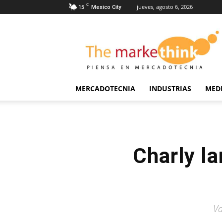
C
15
jueves, agosto 6, 2026
Mexico City
The
Markethink
MERCADOTECNIA
INDUSTRIAS
MED
Charly la
Va