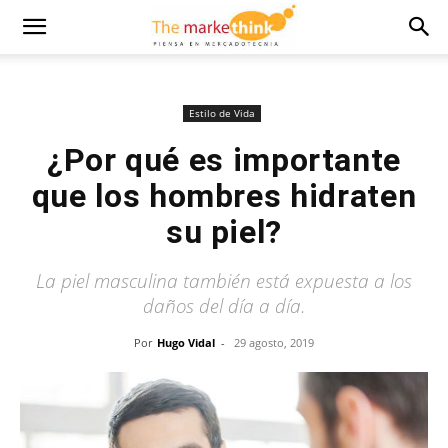
Estilo de Vida
¿Por qué es importante
que los hombres hidraten
su piel?
La piel masculina también está expuesta a los
daños del día a día.
Por
Hugo Vidal
-
29 agosto, 2019