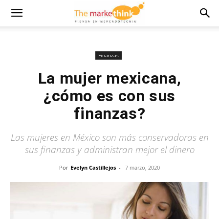
Finanzas
La mujer mexicana,
¿cómo es con sus
finanzas?
Las mujeres en México son más conservadoras en
sus finanzas y administran mejor el dinero
Por
Evelyn Castillejos
-
7 marzo, 2020