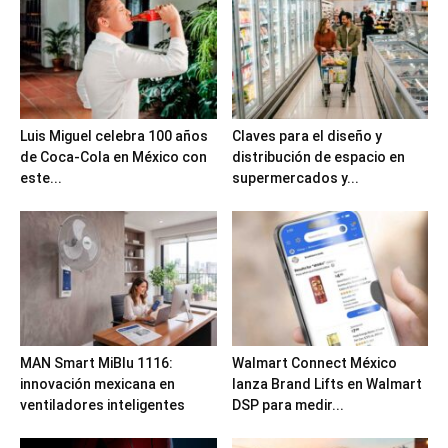
Luis Miguel celebra 100 años
Claves para el diseño y
de Coca-Cola en México con
distribución de espacio en
este...
supermercados y...
MAN Smart MiBlu 1116:
Walmart Connect México
innovación mexicana en
lanza Brand Lifts en Walmart
ventiladores inteligentes
DSP para medir...