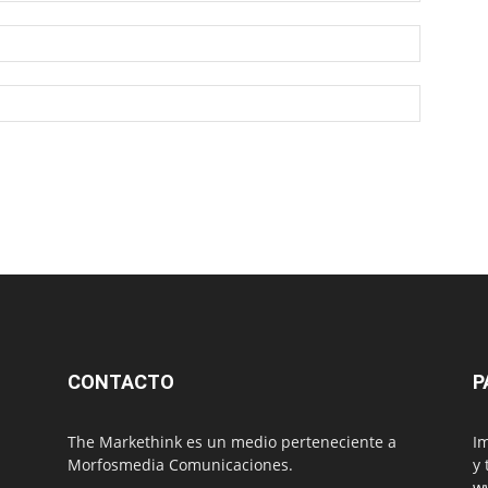
CONTACTO
P
The Markethink es un medio perteneciente a
Im
Morfosmedia Comunicaciones.
y 
w