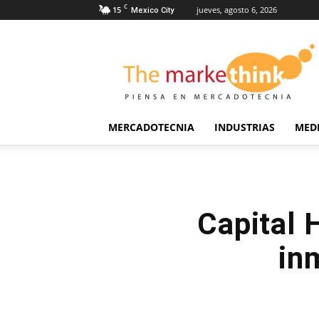
C
15
jueves, agosto 6, 2026
Mexico City
The
Markethink
MERCADOTECNIA
INDUSTRIAS
MED
Capital 
in