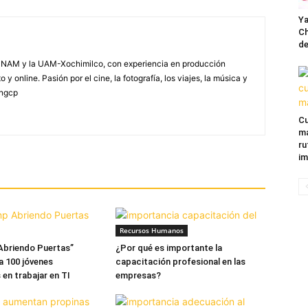
Ya
Ch
de
NAM y la UAM-Xochimilco, con experiencia en producción
 y online. Pasión por el cine, la fotografía, los viajes, la música y
yngcp
Cu
ma
ru
im
Recursos Humanos
Abriendo Puertas”
¿Por qué es importante la
a 100 jóvenes
capacitación profesional en las
 en trabajar en TI
empresas?