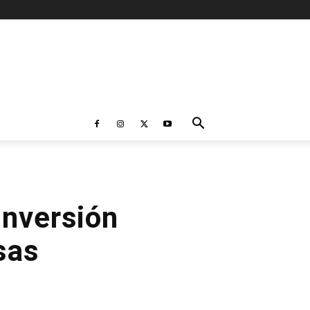
inversión
sas