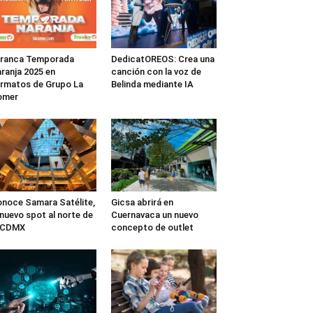
rranca Temporada
DedicatOREOS: Crea una
ranja 2025 en
canción con la voz de
rmatos de Grupo La
Belinda mediante IA
omer
noce Samara Satélite,
Gicsa abrirá en
 nuevo spot al norte de
Cuernavaca un nuevo
a CDMX
concepto de outlet