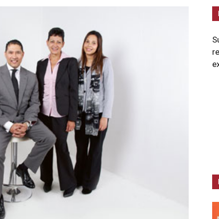
S
r
e