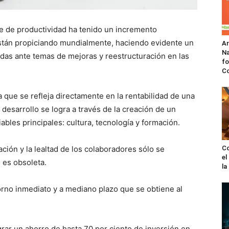
e de productividad ha tenido un incremento
 están propiciando mundialmente, haciendo evidente un
A
Na
das ante temas de mejoras y reestructuración en las
fo
C
 que se refleja directamente en la rentabilidad de una
desarrollo se logra a través de la creación de un
ables principales: cultura, tecnología y formación.
ación y la lealtad de los colaboradores sólo se
Co
el
 es obsoleta.
l
orno inmediato y a mediano plazo que se obtiene al
rar un ahorro de hasta 70 por ciento de inversión en