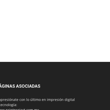
ÁGINAS ASOCIADAS
presiónate con lo último en impresión digital
tecnología:
ww.printproject.com.mx