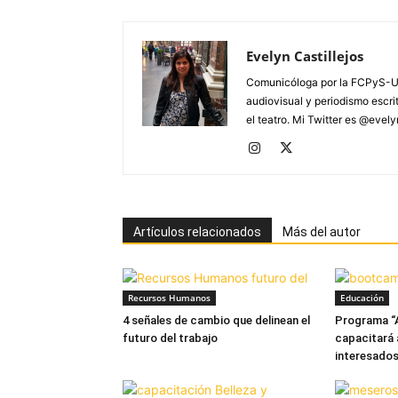
Evelyn Castillejos
Comunicóloga por la FCPyS-U
audiovisual y periodismo escrito
el teatro. Mi Twitter es @evel
Artículos relacionados
Más del autor
Recursos Humanos
Educación
4 señales de cambio que delinean el
Programa “
futuro del trabajo
capacitará 
interesados