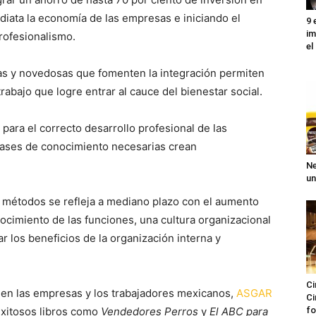
diata la economía de las empresas e iniciando el
9 
im
rofesionalismo.
el
as y novedosas que fomenten la integración permiten
rabajo que logre entrar al cauce del bienestar social.
para el correcto desarrollo profesional de las
 bases de conocimiento necesarias crean
Ne
un
s métodos se refleja a mediano plazo con el aumento
ocimiento de las funciones, una cultura organizacional
ar los beneficios de la organización interna y
Ci
s en las empresas y los trabajadores mexicanos,
ASGAR
Ci
exitosos libros como
Vendedores Perros
y
El ABC para
fo