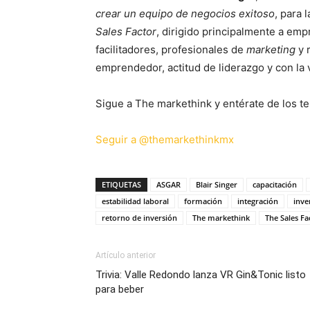
crear un equipo de negocios exitoso
, para 
Sales Factor
, dirigido principalmente a em
facilitadores, profesionales de
marketing
y 
emprendedor, actitud de liderazgo y con la v
Sigue a The markethink y entérate de los te
Seguir a @themarkethinkmx
ETIQUETAS
ASGAR
Blair Singer
capacitación
estabilidad laboral
formación
integración
inve
retorno de inversión
The markethink
The Sales Fa
Artículo anterior
Trivia: Valle Redondo lanza VR Gin&Tonic listo
para beber