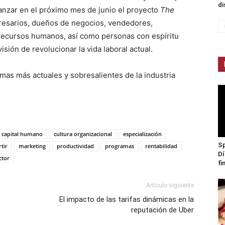
di
lanzar en el próximo mes de junio el proyecto
The
presarios, dueños de negocios, vendedores,
recursos humanos, así como personas con espíritu
isión de revolucionar la vida laboral actual.
mas más actuales y sobresalientes de la industria
capital humano
cultura organizacional
especialización
Sp
rtir
marketing
productividad
programas
rentabilidad
Dí
ctor
fi
Artículo siguiente
El impacto de las tarifas dinámicas en la
reputación de Uber