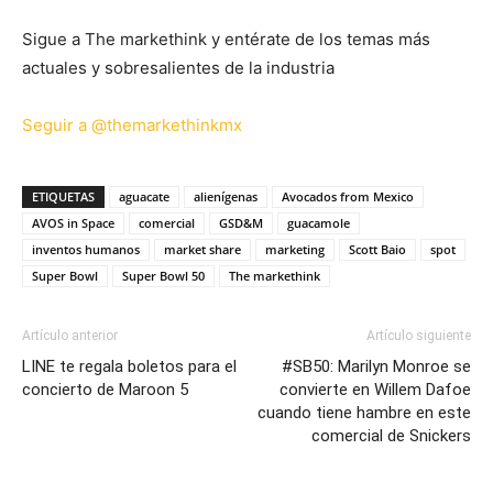
Sigue a The markethink y entérate de los temas más
actuales y sobresalientes de la industria
Seguir a @themarkethinkmx
ETIQUETAS
aguacate
alienígenas
Avocados from Mexico
AVOS in Space
comercial
GSD&M
guacamole
inventos humanos
market share
marketing
Scott Baio
spot
Super Bowl
Super Bowl 50
The markethink
Artículo anterior
Artículo siguiente
LINE te regala boletos para el
#SB50: Marilyn Monroe se
concierto de Maroon 5
convierte en Willem Dafoe
cuando tiene hambre en este
comercial de Snickers