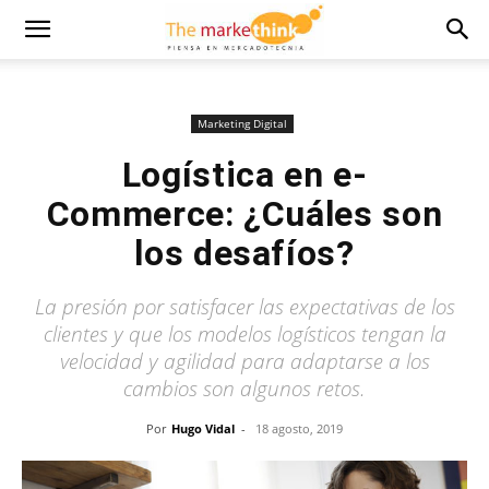
Marketing Digital
Logística en e-
Commerce: ¿Cuáles son
los desafíos?
La presión por satisfacer las expectativas de los
clientes y que los modelos logísticos tengan la
velocidad y agilidad para adaptarse a los
cambios son algunos retos.
Por
Hugo Vidal
-
18 agosto, 2019