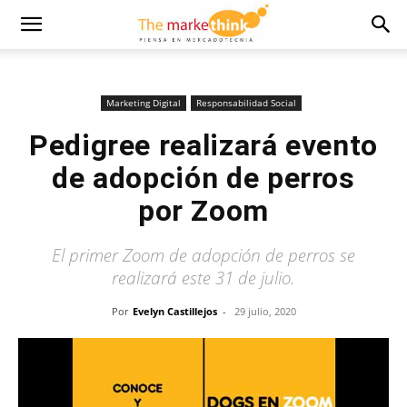
Marketing Digital
Responsabilidad Social
Pedigree realizará evento
de adopción de perros
por Zoom
El primer Zoom de adopción de perros se
realizará este 31 de julio.
Por
Evelyn Castillejos
-
29 julio, 2020