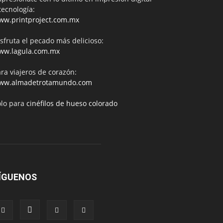
tecnología:
ww.printproject.com.mx
sfruta el pecado más delicioso:
ww.lagula.com.mx
ra viajeros de corazón:
ww.almadetrotamundo.com
ólo para
cinéfilos de hueso colorado
ÍGUENOS