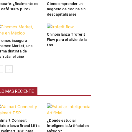
scafé: ¿Realmente es
Cómo emprender un
 café 100% puro?
negocio de cocina sin
descapitalizarse
Chinoin lanza Troferit
Flow para el alivio de la
nemex inaugura
tos
nemex Market, una
rma distinta de
sfrutar el cine
LO MÁS RECIENTE
lmart Connect
¿Dónde estudiar
xico lanza Brand Lifts
Inteligencia Artificial en
 Walmart DSP para
México?