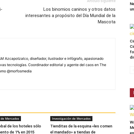
Artículo siguiente
Ne
i-
Los binomios caninos y otros datos
un
interesantes a propósito del Día Mundial de la
Mascota
Ci
Ci
fo
di
M Azcapotzalco, diseñador, ilustrador e infógrafo, apasionado
vas tecnologías. Coordinador editorial y agente del caos en The
 como @morfosmedia
n de Mercados
Investigación de Mercados
Wa
obal de los hoteles sólo
Tienditas de la esquina «les comen
Mé
ento de 1% en 2015
el mandado» a tiendas de
en