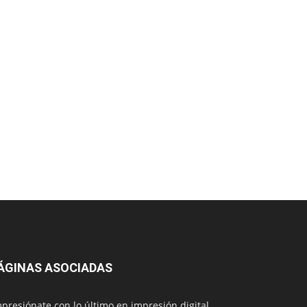
ÁGINAS ASOCIADAS
presiónate con lo último en impresión digital