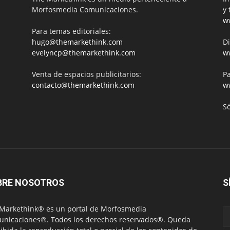
Morfosmedia Comunicaciones.
y 
w
Para temas editoriales:
hugo@themarkethink.com
Di
evelyncp@themarkethink.com
w
Venta de espacios publicitarios:
Pa
contacto@themarkethink.com
w
S
BRE NOSOTROS
S
Markethink® es un portal de Morfosmedia
nicaciones®. Todos los derechos reservados®. Queda