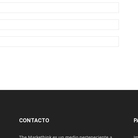
CONTACTO
P
The Markethink es un medio perteneciente a
Im