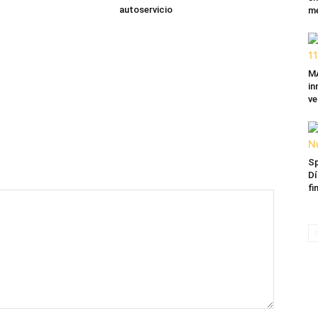
autoservicio
me
MA
in
ve
Sp
Dí
fi