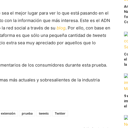
A
Na
 sea el mejor lugar para ver lo que está pasando en el
fo
o con la información que más interesa. Este es el ADN
C
 la red social a través de su
blog
. Por ello, con base en
plataforma es que sólo una pequeña cantidad de
tweets
cio extra sea muy apreciado por aquellos que lo
Co
el
comentarios de los consumidores durante esta prueba.
l
mas más actuales y sobresalientes de la industria
9 
im
el
extensión
prueba
tweets
Twitter