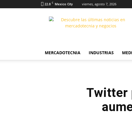
C
22.8
viernes, agosto 7, 2026
Mexico City
The
Markethink
MERCADOTECNIA
INDUSTRIAS
MED
Twitter
aume