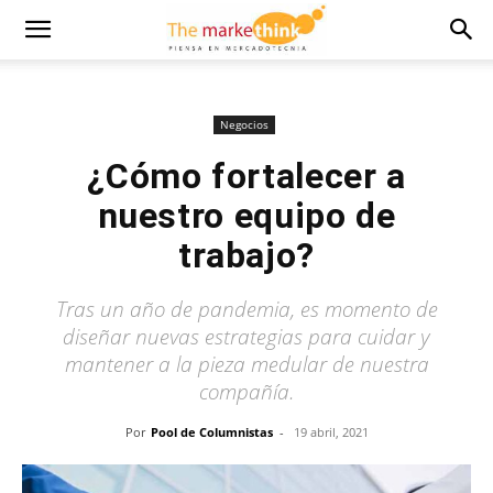
Negocios
¿Cómo fortalecer a
nuestro equipo de
trabajo?
Tras un año de pandemia, es momento de
diseñar nuevas estrategias para cuidar y
mantener a la pieza medular de nuestra
compañía.
Por
Pool de Columnistas
-
19 abril, 2021