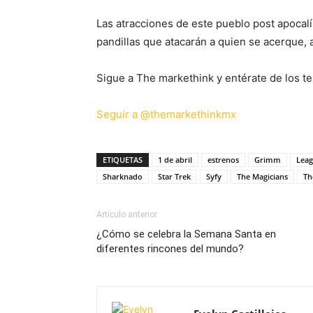
Las atracciones de este pueblo post apocalíp
pandillas que atacarán a quien se acerque, a
Sigue a The markethink y entérate de los te
Seguir a @themarkethinkmx
ETIQUETAS
1 de abril
estrenos
Grimm
Leag
Sharknado
Star Trek
Syfy
The Magicians
Th
Artículo anterior
¿Cómo se celebra la Semana Santa en
diferentes rincones del mundo?