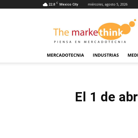
C
22.8
miércoles, agosto 5, 2026
Mexico City
The
Markethink
MERCADOTECNIA
INDUSTRIAS
MED
El 1 de ab