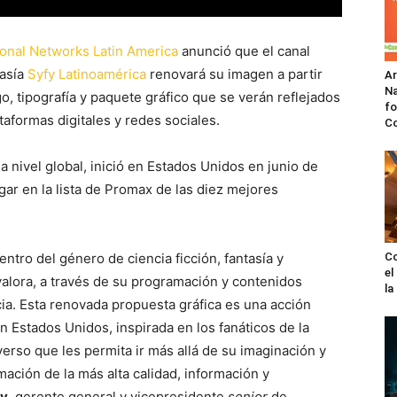
ional Networks Latin America
anunció que el canal
tasía
Syfy Latinoamérica
renovará su imagen a partir
A
Na
o, tipografía y paquete gráfico que se verán reflejados
fo
taformas digitales y redes sociales.
C
 nivel global, inició en Estados Unidos en junio de
gar en la lista de Promax de las diez mejores
ntro del género de ciencia ficción, fantasía y
Co
el
alora, a través de su programación y contenidos
l
ncia. Esta renovada propuesta gráfica es una acción
n Estados Unidos, inspirada en los fanáticos de la
verso que les permita ir más allá de su imaginación y
ación de la más alta calidad, información y
ey
, gerente general y vicepresidente
senior
de