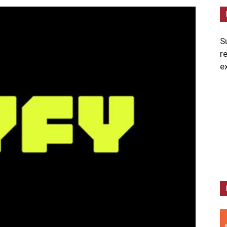
S
r
e