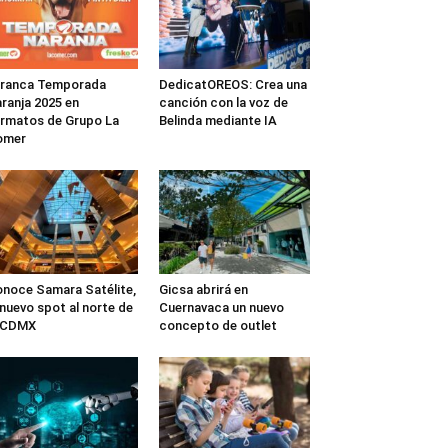
rranca Temporada
DedicatOREOS: Crea una
ranja 2025 en
canción con la voz de
rmatos de Grupo La
Belinda mediante IA
omer
noce Samara Satélite,
Gicsa abrirá en
 nuevo spot al norte de
Cuernavaca un nuevo
a CDMX
concepto de outlet