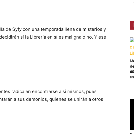
lla de Syfy con una temporada llena de misterios y
ecidirán si la Librería en sí es maligna o no. Y ese
Me
de
60
es
ntes radica en encontrarse a sí mismos, pues
entarán a sus demonios, quienes se unirán a otros