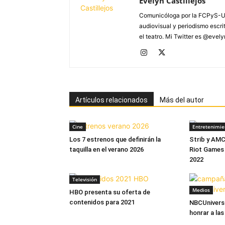
Evelyn Castillejos
Comunicóloga por la FCPyS-U
audiovisual y periodismo escrito
el teatro. Mi Twitter es @evel
Artículos relacionados
Más del autor
Cine
Entretenimie
Los 7 estrenos que definirán la
Strib y AMC
taquilla en el verano 2026
Riot Games 
2022
Televisión
Medios
HBO presenta su oferta de
contenidos para 2021
NBCUnivers
honrar a la