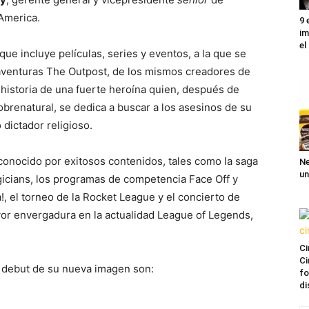
America.
9 
im
el
ue incluye películas, series y eventos, a la que se
 aventuras The Outpost, de los mismos creadores de
 historia de una fuerte heroína quien, después de
brenatural, se dedica a buscar a los asesinos de su
 dictador religioso.
conocido por exitosos contenidos, tales como la saga
Ne
un
gicians, los programas de competencia Face Off y
, el torneo de la Rocket League y el concierto de
or envergadura en la actualidad League of Legends,
Ci
Ci
 debut de su nueva imagen son:
fo
di