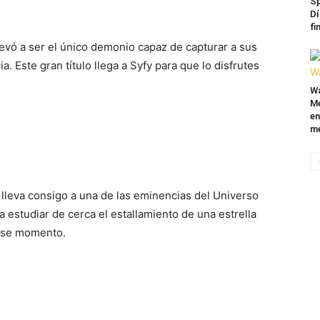
Sp
Dí
fi
levó a ser el único demonio capaz de capturar a sus
. Este gran título llega a Syfy para que lo disfrutes
Wa
Mé
en
me
 lleva consigo a una de las eminencias del Universo
 estudiar de cerca el estallamiento de una estrella
 ese momento.