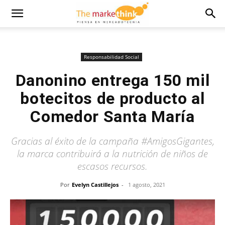
Responsabilidad Social
Danonino entrega 150 mil
botecitos de producto al
Comedor Santa María
Gracias al éxito de la campaña #AmigosGigantes,
la marca contribuirá a la nutrición de niños de
escasos recursos.
Por
Evelyn Castillejos
-
1 agosto, 2021