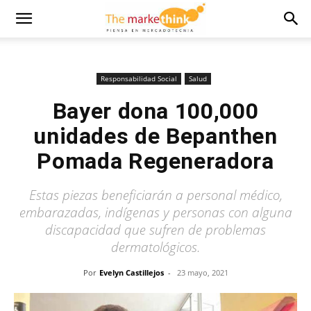
Responsabilidad Social
Salud
Bayer dona 100,000
unidades de Bepanthen
Pomada Regeneradora
Estas piezas beneficiarán a personal médico,
embarazadas, indígenas y personas con alguna
discapacidad que sufren de problemas
dermatológicos.
Por
Evelyn Castillejos
-
23 mayo, 2021