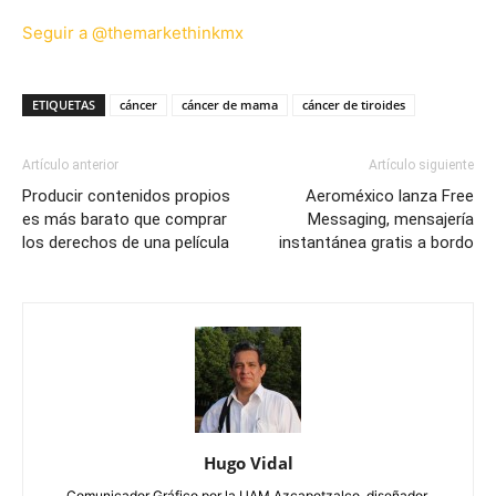
Seguir a @themarkethinkmx
ETIQUETAS
cáncer
cáncer de mama
cáncer de tiroides
Artículo anterior
Artículo siguiente
Producir contenidos propios
Aeroméxico lanza Free
es más barato que comprar
Messaging, mensajería
los derechos de una película
instantánea gratis a bordo
Hugo Vidal
Comunicador Gráfico por la UAM Azcapotzalco, diseñador,