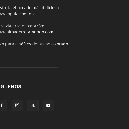
sfruta el pecado más delicioso:
ww.lagula.com.mx
ra viajeros de corazón:
ww.almadetrotamundo.com
ólo para
cinéfilos de hueso colorado
ÍGUENOS