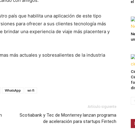
icando con amigos.
el
ro país que habilita una aplicación de este tipo
rsiones para ofrecer a sus clientes tecnología más
de brindar una experiencia de viaje más placentera y
Ne
un
mas más actuales y sobresalientes de la industria
Ci
Ci
fo
di
WhatsApp
wi-fi
Artículo siguiente
n
Scotiabank y Tec de Monterrey lanzan programa
de aceleración para startups Fintech