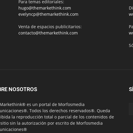
Para temas editoriales:
hugo@themarkethink.com
Di
evelyncp@themarkethink.com
w
Venta de espacios publicitarios:
Pa
contacto@themarkethink.com
w
S
BRE NOSOTROS
S
Markethink® es un portal de Morfosmedia
nicaciones®. Todos los derechos reservados®. Queda
ibida la reproducción total o parcial de los contenidos de
 sitio sin la autorización por escrito de Morfosmedia
unicaciones®