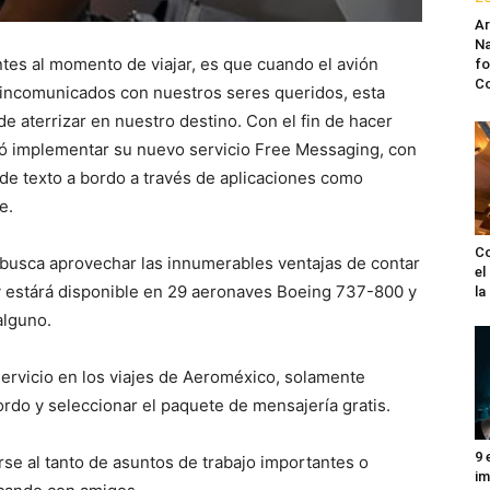
A
Na
ntes al momento de viajar, es que cuando el avión
fo
C
 incomunicados con nuestros seres queridos, esta
 aterrizar en nuestro destino. Con el fin de hacer
ó implementar su nuevo servicio Free Messaging, con
de texto a bordo a través de​ aplicaciones como
e.
Co
busca aprovechar las innumerables ventajas de contar
el
y estárá disponible en 29 aeronaves Boeing 737-800 y
l
alguno.
servicio en los viajes de Aeroméxico, solamente
ordo y seleccionar el paquete de mensajería gratis.
9 
se al tanto de asuntos de trabajo importantes o
im