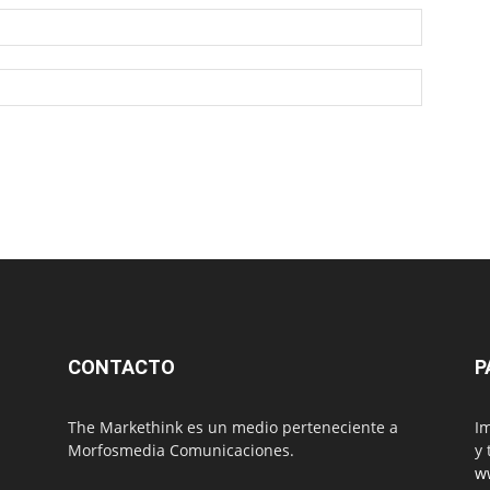
CONTACTO
P
The Markethink es un medio perteneciente a
Im
Morfosmedia Comunicaciones.
y 
w