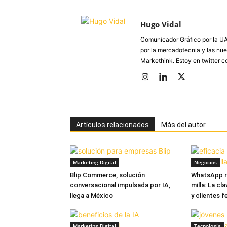
Hugo Vidal
Comunicador Gráfico por la UA
por la mercadotecnia y las nue
Markethink. Estoy en twitter
Artículos relacionados
Más del autor
Marketing Digital
Negocios
Blip Commerce, solución
WhatsApp re
conversacional impulsada por IA,
milla: La cl
llega a México
y clientes f
Marketing Digital
Tecnología