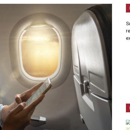
S
r
e