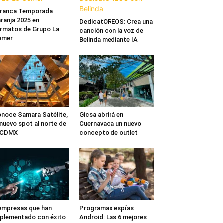
rranca Temporada
ranja 2025 en
DedicatOREOS: Crea una
rmatos de Grupo La
canción con la voz de
omer
Belinda mediante IA
noce Samara Satélite,
Gicsa abrirá en
 nuevo spot al norte de
Cuernavaca un nuevo
a CDMX
concepto de outlet
empresas que han
Programas espías
plementado con éxito
Android: Las 6 mejores