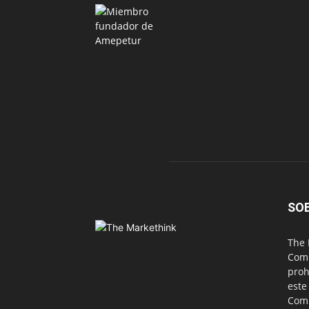
SO
The 
Comu
proh
este
Com