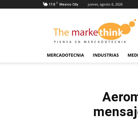
C
17.8
jueves, agosto 6, 2026
Mexico City
The
Markethink
MERCADOTECNIA
INDUSTRIAS
MED
Aerom
mensaje