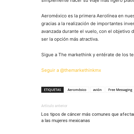
simplemente hacer su viaje más ligero plat
Aeroméxico es la primera Aerolínea en nuest
gracias a la realización de importantes inve
avanzada durante el vuelo, con el objetivo 
ser la opción más atractiva.
Sigue a The markethink y entérate de los te
Seguir a @themarkethinkmx
ETIQUETAS
Aeroméxico
avión
Free Messaging
Artículo anterior
Los tipos de cáncer más comunes que afecta
a las mujeres mexicanas