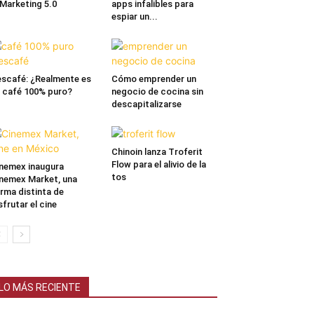
 Marketing 5.0
apps infalibles para
espiar un...
scafé: ¿Realmente es
Cómo emprender un
 café 100% puro?
negocio de cocina sin
descapitalizarse
Chinoin lanza Troferit
Flow para el alivio de la
nemex inaugura
tos
nemex Market, una
rma distinta de
sfrutar el cine
LO MÁS RECIENTE