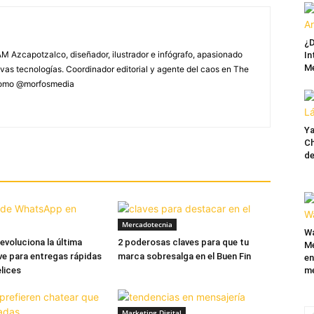
¿D
M Azcapotzalco, diseñador, ilustrador e infógrafo, apasionado
In
M
vas tecnologías. Coordinador editorial y agente del caos en The
 como @morfosmedia
Ya
Ch
de
Mercadotecnia
Wa
voluciona la última
2 poderosas claves para que tu
Mé
ave para entregas rápidas
marca sobresalga en el Buen Fin
en
elices
me
Marketing Digital