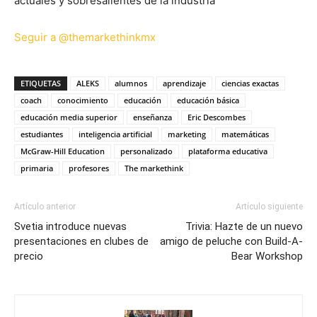
actuales y sobresalientes de la industria
Seguir a @themarkethinkmx
ETIQUETAS
ALEKS
alumnos
aprendizaje
ciencias exactas
coach
conocimiento
educación
educación básica
educación media superior
enseñanza
Eric Descombes
estudiantes
inteligencia artificial
marketing
matemáticas
McGraw-Hill Education
personalizado
plataforma educativa
primaria
profesores
The markethink
Artículo anterior
Artículo siguiente
Svetia introduce nuevas
Trivia: Hazte de un nuevo
presentaciones en clubes de
amigo de peluche con Build-A-
precio
Bear Workshop