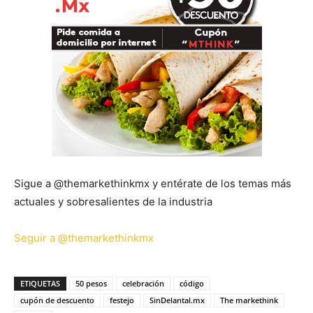
Sigue a @themarkethinkmx y entérate de los temas más
actuales y sobresalientes de la industria
Seguir a @themarkethinkmx
ETIQUETAS
50 pesos
celebración
código
cupón de descuento
festejo
SinDelantal.mx
The markethink