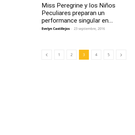
Miss Peregrine y los Niños
Peculiares preparan un
performance singular en...
Evelyn Castillejos
-
23 septiembre, 2016
1
2
3
4
5