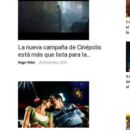
Co
el
l
La nueva campaña de Cinépolis
está más que lista para la...
Hugo Vidal
-
20 diciembre, 2016
9 
im
el