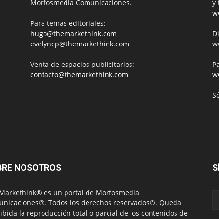
Morfosmedia Comunicaciones.
y 
w
Para temas editoriales:
hugo@themarkethink.com
Di
evelyncp@themarkethink.com
w
Venta de espacios publicitarios:
Pa
contacto@themarkethink.com
w
S
BRE NOSOTROS
S
Markethink® es un portal de Morfosmedia
nicaciones®. Todos los derechos reservados®. Queda
ibida la reproducción total o parcial de los contenidos de