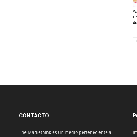
Ya
Ch
de
CONTACTO
P
The Markethink es un medio perteneciente a
Im