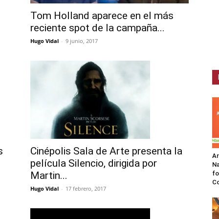
Tom Holland aparece en el más
reciente spot de la campaña...
Hugo Vidal
-
9 junio, 2017
s
Cinépolis Sala de Arte presenta la
A
película Silencio, dirigida por
Na
Martin...
fo
C
Hugo Vidal
-
17 febrero, 2017