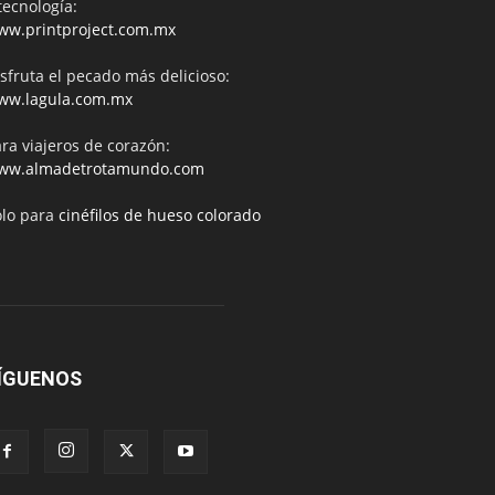
tecnología:
ww.printproject.com.mx
sfruta el pecado más delicioso:
ww.lagula.com.mx
ra viajeros de corazón:
ww.almadetrotamundo.com
ólo para
cinéfilos de hueso colorado
ÍGUENOS