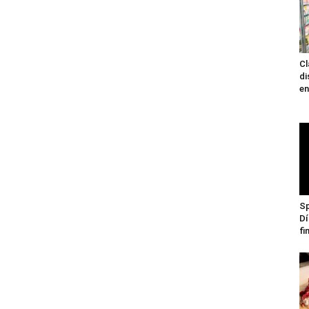
Cl
di
en
Sp
Dí
fi