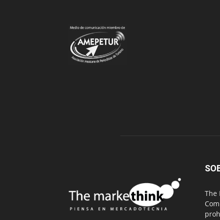
SO
The 
Comu
proh