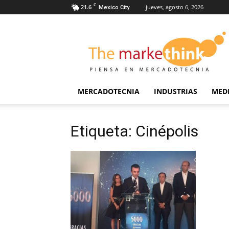
C
21.6
jueves, agosto 6, 2026
Mexico City
The
Markethink
MERCADOTECNIA
INDUSTRIAS
MED
Etiqueta: Cinépolis