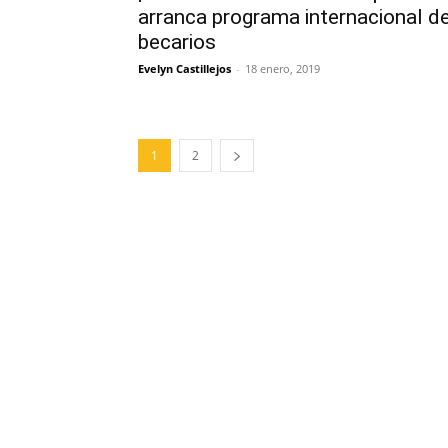
arranca programa internacional d
becarios
Evelyn Castillejos
-
18 enero, 2019
1
2