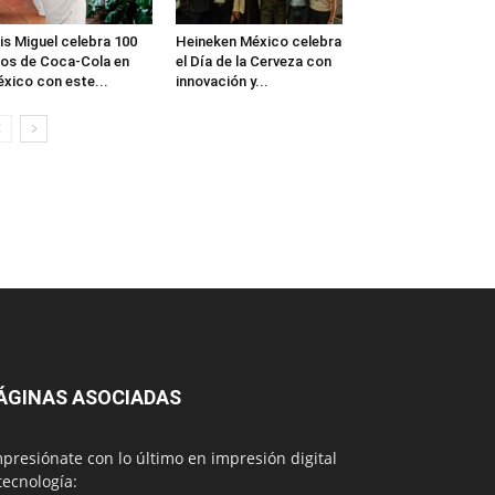
is Miguel celebra 100
Heineken México celebra
os de Coca-Cola en
el Día de la Cerveza con
xico con este...
innovación y...
ÁGINAS ASOCIADAS
presiónate con lo último en impresión digital
tecnología: