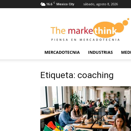
C
16.6
sábado, agosto 8, 2026
Mexico City
The
Markethink
MERCADOTECNIA
INDUSTRIAS
MED
Etiqueta: coaching