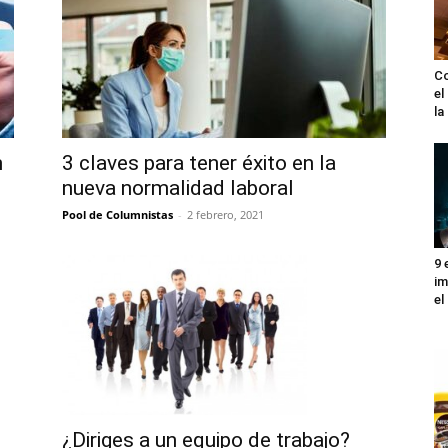
Co
el
l
n
3 claves para tener éxito en la
nueva normalidad laboral
Pool de Columnistas
-
2 febrero, 2021
9 
im
el
¿Diriges a un equipo de trabajo?