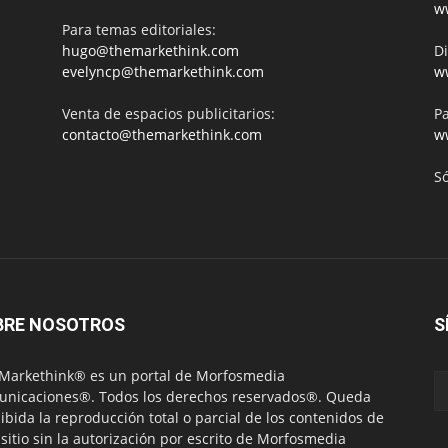
w
Para temas editoriales:
hugo@themarkethink.com
Di
evelyncp@themarkethink.com
w
Venta de espacios publicitarios:
Pa
contacto@themarkethink.com
w
S
BRE NOSOTROS
S
Markethink® es un portal de Morfosmedia
nicaciones®. Todos los derechos reservados®. Queda
ibida la reproducción total o parcial de los contenidos de
 sitio sin la autorización por escrito de Morfosmedia