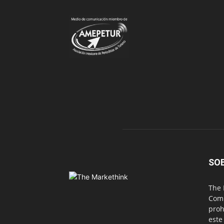
SO
The 
Comu
proh
este