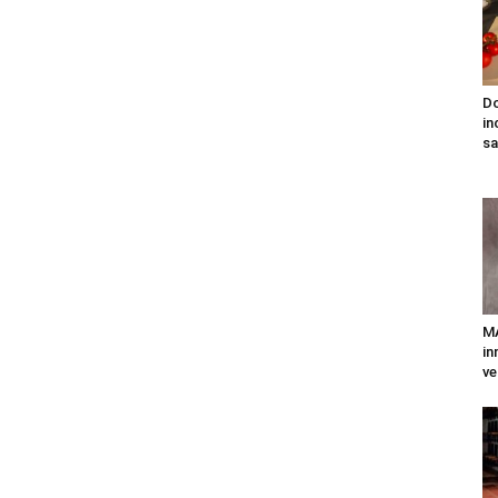
Do
in
sa
MA
in
ve