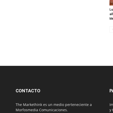
Lu
añ
Mé
CONTACTO
P
The Markethink es un medio perteneciente a
Im
Morfosmedia Comunicaciones.
y 