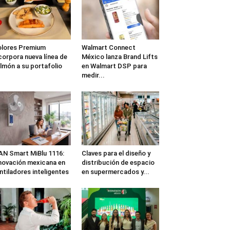
lores Premium
Walmart Connect
corpora nueva línea de
México lanza Brand Lifts
lmón a su portafolio
en Walmart DSP para
medir...
N Smart MiBlu 1116:
Claves para el diseño y
novación mexicana en
distribución de espacio
ntiladores inteligentes
en supermercados y...