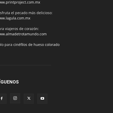
ww.printproject.com.mx
sfruta el pecado más delicioso:
ww.lagula.com.mx
ra viajeros de corazón:
ww.almadetrotamundo.com
ólo para
cinéfilos de hueso colorado
ÍGUENOS