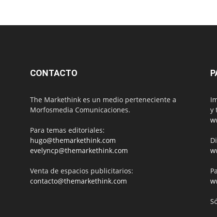
CONTACTO
P
The Markethink es un medio perteneciente a
Im
Morfosmedia Comunicaciones.
y 
w
Para temas editoriales:
hugo@themarkethink.com
Di
evelyncp@themarkethink.com
w
Venta de espacios publicitarios:
Pa
contacto@themarkethink.com
w
S