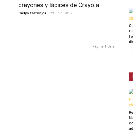
crayones y lápices de Crayola
Evelyn Castillejos
-
29 junio, 2015
Ci
Ci
fo
di
Página 1 de 2
Re
Nu
co
ad