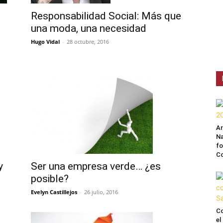
Responsabilidad Social: Más que
una moda, una necesidad
Hugo Vidal
-
28 octubre, 2016
A
Na
fo
C
y
Ser una empresa verde… ¿es
posible?
Evelyn Castillejos
-
26 julio, 2016
Co
el