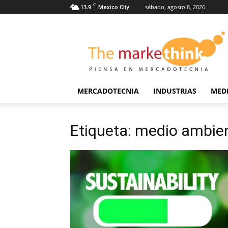
C
13.9
sábado, agosto 8, 2026
Mexico City
The
Markethink
MERCADOTECNIA
INDUSTRIAS
MED
Etiqueta: medio ambie