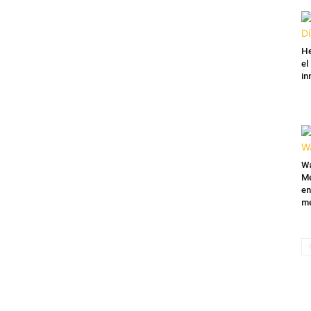
He
el
in
Wa
Mé
en
me