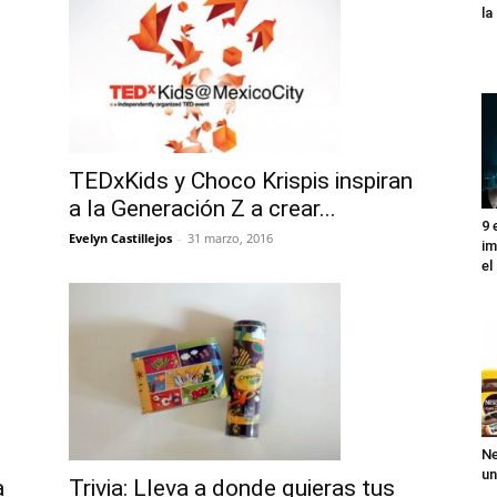
l
TEDxKids y Choco Krispis inspiran
a la Generación Z a crear...
9 
Evelyn Castillejos
-
31 marzo, 2016
im
el
Ne
un
a
Trivia: Lleva a donde quieras tus