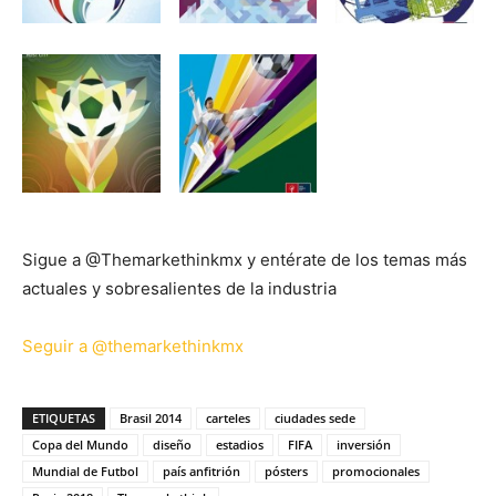
Sigue a @Themarkethinkmx y entérate de los temas más
actuales y sobresalientes de la industria
Seguir a @themarkethinkmx
ETIQUETAS
Brasil 2014
carteles
ciudades sede
Copa del Mundo
diseño
estadios
FIFA
inversión
Mundial de Futbol
país anfitrión
pósters
promocionales