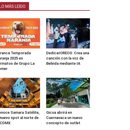
LO MÁS LEIDO
rranca Temporada
DedicatOREOS: Crea una
ranja 2025 en
canción con la voz de
rmatos de Grupo La
Belinda mediante IA
omer
noce Samara Satélite,
Gicsa abrirá en
 nuevo spot al norte de
Cuernavaca un nuevo
a CDMX
concepto de outlet