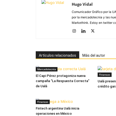
Hugo Vidal
Comunicador Gráfico por la UA
por la mercadotecnia y las nue
Markethink. Estoy en twitter
Artículos relacionados
Más del autor
Mercadotecnia
Finanzas
El Capi Pérez protagoniza nueva
campaña “La Respuesta Correcta”
Ualá presen
de Ualá
crédito gar
Finanzas
Fintech argentina Ualá inicia
operaciones en México