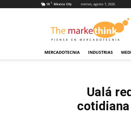
C
18
viernes, agosto 7, 2026
Mexico City
The
Markethink
MERCADOTECNIA
INDUSTRIAS
MED
Ualá re
cotidiana