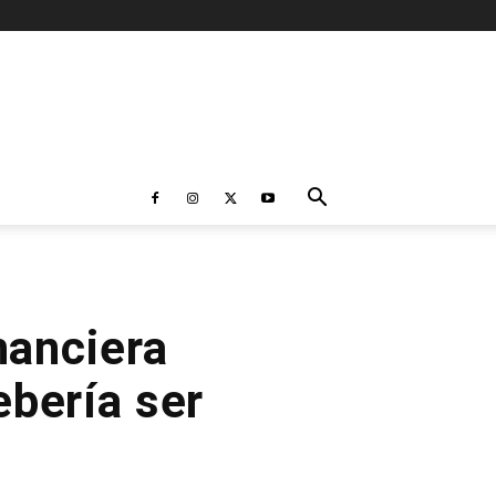
nanciera
ebería ser