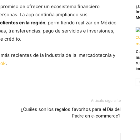
mpromiso de ofrecer un ecosistema financiero
¿D
In
personas. La app continúa ampliando sus
M
clientes en la región
, permitiendo realizar en México
s, transferencias, pago de servicios e inversiones,
e crédito.
Cu
 más recientes de la industria de la mercadotecnia y
ma
Tok
.
ru
im
Artículo siguiente
¿Cuáles son los regalos favoritos para el Día del
Padre en e-commerce?