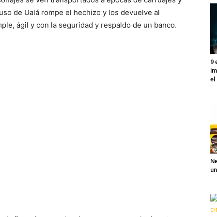
 uso de Ualá rompe el hechizo y los devuelve al
ple, ágil y con la seguridad y respaldo de un banco.
9 
im
el
Ne
un