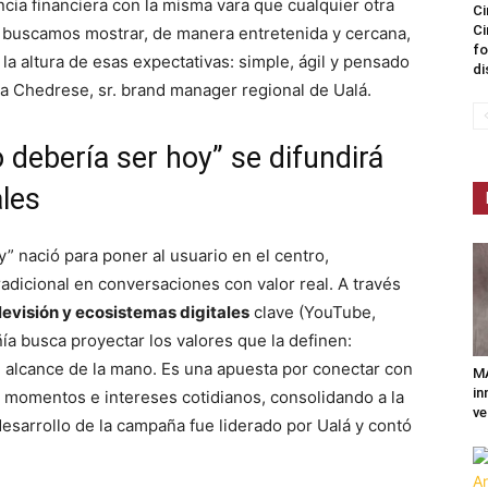
cia financiera con la misma vara que cualquier otra
Ci
Ci
a buscamos mostrar, de manera entretenida y cercana,
fo
a altura de esas expectativas: simple, ágil y pensado
di
a Chedrese, sr. brand manager regional de Ualá.
ebería ser hoy” se difundirá
ales
 nació para poner al usuario en el centro,
adicional en conversaciones con valor real. A través
evisión y ecosistemas digitales
clave (YouTube,
ía busca proyectar los valores que la definen:
l alcance de la mano. Es una apuesta por conectar con
MA
in
s momentos e intereses cotidianos, consolidando a la
ve
esarrollo de la campaña fue liderado por Ualá y contó