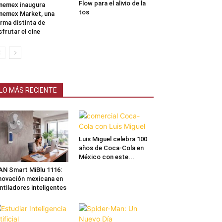
Flow para el alivio de la
nemex inaugura
tos
nemex Market, una
rma distinta de
sfrutar el cine
LO MÁS RECIENTE
Luis Miguel celebra 100
años de Coca-Cola en
México con este...
N Smart MiBlu 1116:
novación mexicana en
ntiladores inteligentes