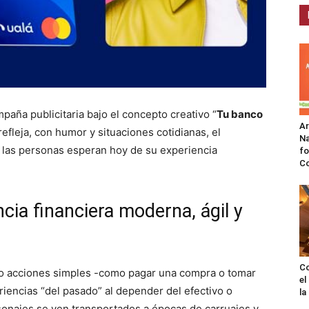
aña publicitaria bajo el concepto creativo “
Tu banco
A
refleja, con humor y situaciones cotidianas, el
Na
 las personas esperan hoy de su experiencia
fo
C
cia financiera moderna, ágil y
Co
mo acciones simples -como pagar una compra o tomar
el
iencias “del pasado” al depender del efectivo o
l
rsonajes se ven transportados a épocas de carruajes y