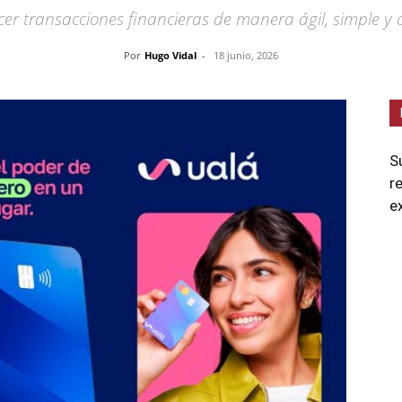
er transacciones financieras de manera ágil, simple y 
Por
Hugo Vidal
-
18 junio, 2026
S
r
e