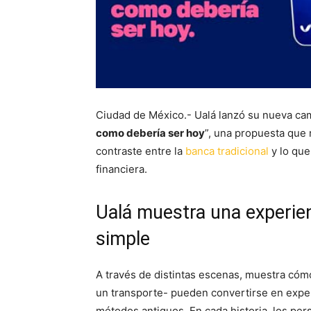
Ciudad de México.- Ualá lanzó su nueva camp
como debería ser hoy
”, una propuesta que 
contraste entre la
banca tradicional
y lo que
financiera.
Ualá muestra una experien
simple
A través de distintas escenas, muestra có
un transporte- pueden convertirse en exper
métodos antiguos. En cada historia, los pe