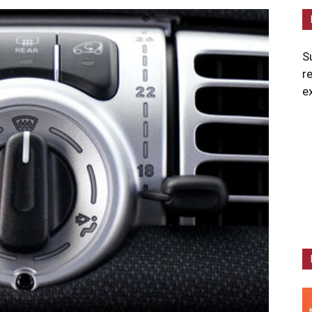
S
r
e