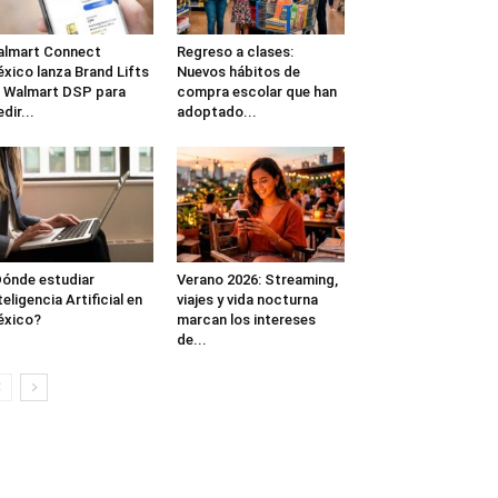
lmart Connect
Regreso a clases:
xico lanza Brand Lifts
Nuevos hábitos de
 Walmart DSP para
compra escolar que han
dir...
adoptado...
ónde estudiar
Verano 2026: Streaming,
teligencia Artificial en
viajes y vida nocturna
éxico?
marcan los intereses
de...