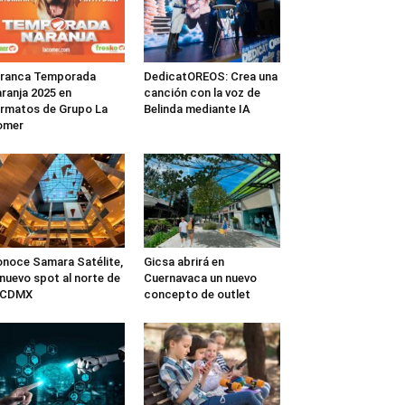
rranca Temporada
DedicatOREOS: Crea una
ranja 2025 en
canción con la voz de
rmatos de Grupo La
Belinda mediante IA
omer
noce Samara Satélite,
Gicsa abrirá en
 nuevo spot al norte de
Cuernavaca un nuevo
a CDMX
concepto de outlet