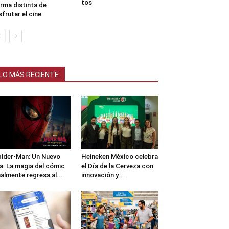
tos
rma distinta de
sfrutar el cine
LO MÁS RECIENTE
ider-Man: Un Nuevo
Heineken México celebra
a: La magia del cómic
el Día de la Cerveza con
nalmente regresa al...
innovación y...