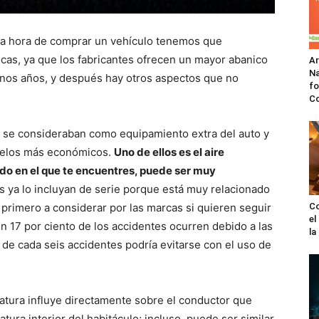
la hora de comprar un vehículo tenemos que
icas, ya que los fabricantes ofrecen un mayor abanico
A
Na
unos años, y después hay otros aspectos que no
fo
C
 se consideraban como equipamiento extra del auto y
odelos más económicos.
Uno de ellos es el aire
do en el que te encuentres, puede ser muy
 ya lo incluyan de serie porque está muy relacionado
o primero a considerar por las marcas si quieren seguir
Co
el
n 17 por ciento de los accidentes ocurren debido a las
l
o de cada seis accidentes podría evitarse con el uso de
tura influye directamente sobre el conductor que
ura interior del habitáculo; incluso, puede ser similar