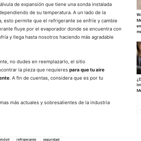
 válvula de expansión que tiene una sonda instalada
 dependiendo de su temperatura. A un lado de la
Wa
aja, esto permite que el refrigerante se enfríe y cambie
Mé
en
rigerante fluye por el evaporador donde se encuentra con
me
 enfría y llega hasta nosotros haciendo más agradable
e, no dudes en reemplazarlo, el sitio
contrar la pieza que requieres
para que tu aire
ente
. A fin de cuentas, considera que es por tu
¿D
In
M
mas más actuales y sobresalientes de la industria
móvil
refrigerante
seguridad