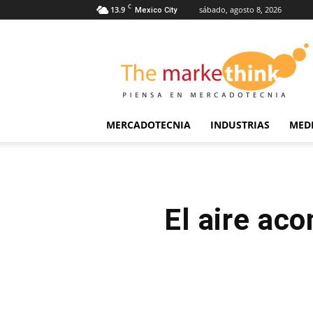
C
13.9
sábado, agosto 8, 2026
Mexico City
The
Markethink
MERCADOTECNIA
INDUSTRIAS
MED
El aire ac