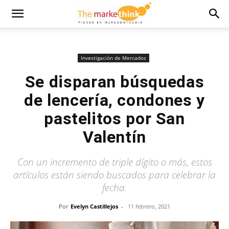
Investigación de Mercados
Se disparan búsquedas
de lencería, condones y
pastelitos por San
Valentín
Con un incremento de triple dígito o más, estos
artículos están siendo buscados para celebrar la
fecha.
Por
Evelyn Castillejos
-
11 febrero, 2021