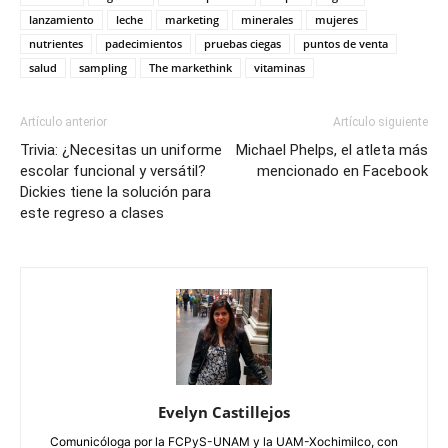
lanzamiento
leche
marketing
minerales
mujeres
nutrientes
padecimientos
pruebas ciegas
puntos de venta
salud
sampling
The markethink
vitaminas
Artículo anterior
Artículo siguiente
Trivia: ¿Necesitas un uniforme
Michael Phelps, el atleta más
escolar funcional y versátil?
mencionado en Facebook
Dickies tiene la solución para
este regreso a clases
Evelyn Castillejos
Comunicóloga por la FCPyS-UNAM y la UAM-Xochimilco, con