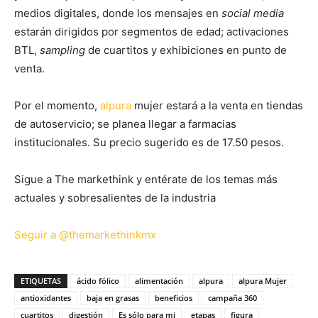
medios digitales, donde los mensajes en
social media
estarán dirigidos por segmentos de edad; activaciones
BTL,
sampling
de cuartitos y exhibiciones en punto de
venta.
Por el momento,
alpura
mujer estará a la venta en tiendas
de autoservicio; se planea llegar a farmacias
institucionales. Su precio sugerido es de 17.50 pesos.
Sigue a The markethink y entérate de los temas más
actuales y sobresalientes de la industria
Seguir a @themarkethinkmx
ETIQUETAS
ácido fólico
alimentación
alpura
alpura Mujer
antioxidantes
baja en grasas
beneficios
campaña 360
cuartitos
digestión
Es sólo para mi
etapas
figura