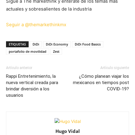
Sigue a The markethink y entérate de los temas más
actuales y sobresalientes de la industria
Seguir a @themarkethinkmx
ETIQUETAS
DiDi
DiDi Economy
DiDi Food Basics
portafolio de movilidad
Zest
Artículo anterior
Artículo siguiente
Rappi Entretenimiento, la
¿Cómo planean viajar los
nueva vertical creada para
mexicanos en tiempos post
brindar diversión a los
COVID-19?
usuarios
Hugo Vidal