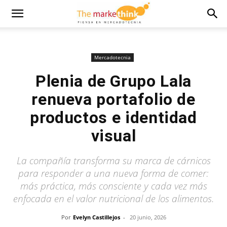
Mercadotecnia
Plenia de Grupo Lala
renueva portafolio de
productos e identidad
visual
La compañía transforma su marca de cárnicos
para responder a una nueva forma de comer:
más práctica, más consciente y cada vez más
enfocada en el valor nutricional de los alimentos.
Por
Evelyn Castillejos
-
20 junio, 2026