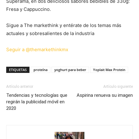
Superama, en dos deliciosos sabores bebibles de 330g:
Fresa y Cappuccino.
Sigue a The markethink y entérate de los temas más
actuales y sobresalientes de la industria
Seguir a @themarkethinkmx
ETIQUETAS
proteína
yoghurt para beber
Yoplait Max Protein
Artículo anterior
Artículo siguiente
Tendencias y tecnologías que
Aspirina renueva su imagen
regirán la publicidad móvil en
2020