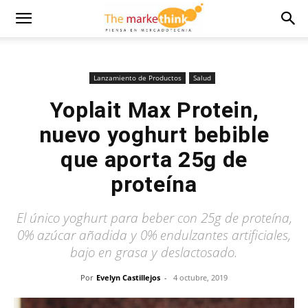
Lanzamiento de Productos
Salud
Yoplait Max Protein,
nuevo yoghurt bebible
que aporta 25g de
proteína
El único yoghurt para beber con 25g de proteína,
0% azúcar añadida y 0% endulzantes artificiales,
bajo en grasa y deslactosado.
Por
Evelyn Castillejos
-
4 octubre, 2019