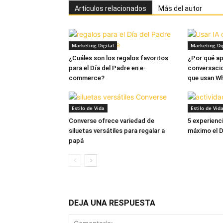
Artículos relacionados
Más del autor
Marketing Digital
Marketing Dig
¿Cuáles son los regalos favoritos
¿Por qué ap
para el Día del Padre en e-
conversacio
commerce?
que usan W
Estilo de Vida
Estilo de Vid
Converse ofrece variedad de
5 experienci
siluetas versátiles para regalar a
máximo el D
papá
DEJA UNA RESPUESTA