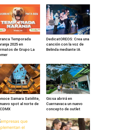
rranca Temporada
DedicatOREOS: Crea una
ranja 2025 en
canción con la voz de
rmatos de Grupo La
Belinda mediante IA
omer
noce Samara Satélite,
Gicsa abrirá en
 nuevo spot al norte de
Cuernavaca un nuevo
a CDMX
concepto de outlet