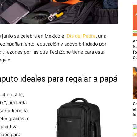
 junio se celebra en México el
Día del Padre
, una
A
 acompañamiento, educación y apoyo brindado por
Na
ar, razones por las que TechZone tiene para esta
fo
C
egalo.
uto ideales para regalar a papá
cho estilo,
iz”
, perfecta
Co
el
orio tiene la
l
tín gracias a
jecutiva.
ados para