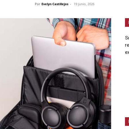
Por
Evelyn Castillejos
-
19 junio, 2026
S
r
e