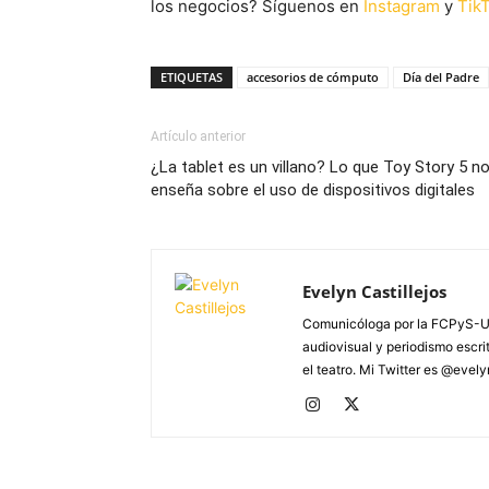
los negocios? Síguenos en
Instagram
y
Tik
ETIQUETAS
accesorios de cómputo
Día del Padre
Artículo anterior
¿La tablet es un villano? Lo que Toy Story 5 n
enseña sobre el uso de dispositivos digitales
Evelyn Castillejos
Comunicóloga por la FCPyS-U
audiovisual y periodismo escrito
el teatro. Mi Twitter es @evel