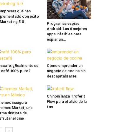
empresas que han
plementado con éxito
 Marketing 5.0
Programas espías
Android: Las 6 mejores
apps infalibles para
espiar un...
scafé: ¿Realmente es
Cómo emprender un
 café 100% puro?
negocio de cocina sin
descapitalizarse
Chinoin lanza Troferit
Flow para el alivio de la
nemex inaugura
tos
nemex Market, una
rma distinta de
sfrutar el cine