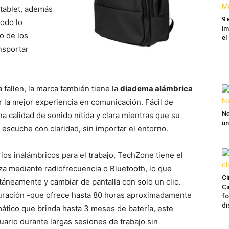
 tablet, además
9 
todo lo
im
o de los
el
nsportar
 fallen, la marca también tiene la
diadema alámbrica
r la mejor experiencia en comunicación. Fácil de
Ne
 calidad de sonido nítida y clara mientras que su
un
 escuche con claridad, sin importar el entorno.
os inalámbricos para el trabajo, TechZone tiene el
a mediante radiofrecuencia o Bluetooth, lo que
Ci
táneamente y cambiar de pantalla con solo un clic.
Ci
 duración -que ofrece hasta 80 horas aproximadamente
fo
di
ático que brinda hasta 3 meses de batería, este
ario durante largas sesiones de trabajo sin