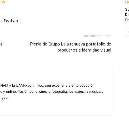
Tok
.
Sp
Dí
fi
TechZone
Artículo siguiente
os
Plenia de Grupo Lala renueva portafolio de
productos e identidad visual
NAM y la UAM-Xochimilco, con experiencia en producción
 y online. Pasión por el cine, la fotografía, los viajes, la música y
yngcp