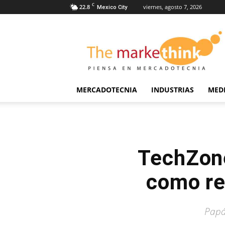
C
22.8
viernes, agosto 7, 2026
Mexico City
The
Markethink
MERCADOTECNIA
INDUSTRIAS
MED
TechZone
como reg
Papá