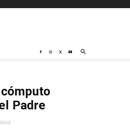
e cómputo
del Padre
idad.