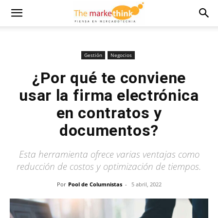
Gestión
Negocios
¿Por qué te conviene
usar la firma electrónica
en contratos y
documentos?
Esta herramienta ofrece varias ventajas como
reducción de costos y optimización de tiempos.
Por
Pool de Columnistas
-
5 abril, 2022