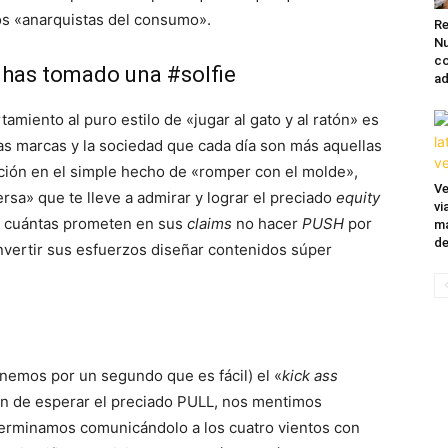
os «anarquistas del consumo».
Re
Nu
co
 has tomado una #solfie
ad
miento al puro estilo de «jugar al gato y al ratón» es
as marcas y la sociedad que cada día son más aquellas
ión en el simple hecho de «romper con el molde»,
Ve
sa» que te lleve a admirar y lograr el preciado
equity
vi
e cuántas prometen en sus
claims
no hacer
PUSH
por
ma
de
invertir sus esfuerzos diseñar contenidos súper
…
nemos por un segundo que es fácil) el «
kick ass
ón de esperar el preciado PULL, nos mentimos
terminamos comunicándolo a los cuatro vientos con