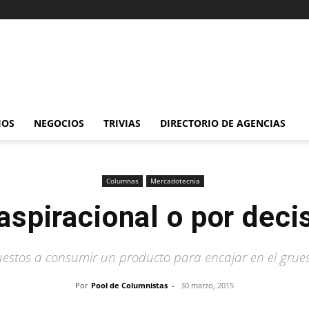
IOS
NEGOCIOS
TRIVIAS
DIRECTORIO DE AGENCIAS
Columnas
Mercadotecnia
spiracional o por decis
estos a consumir un producto para encajar en el grues
Por
Pool de Columnistas
-
30 marzo, 2015