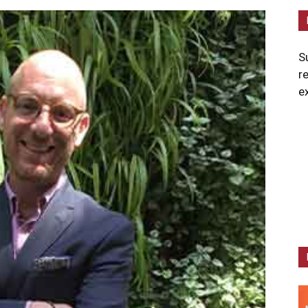
S
r
e