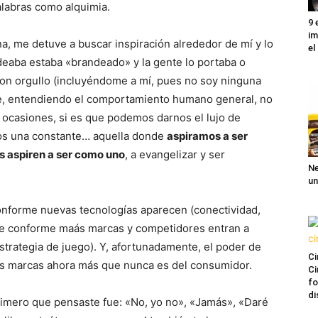
labras como alquimia.
9 
im
na, me detuve a buscar inspiración alrededor de mí y lo
el
eaba estaba «brandeado» y la gente lo portaba o
 con orgullo (incluyéndome a mí, pues no soy ninguna
que, entendiendo el comportamiento humano general, no
 ocasiones, si es que podemos darnos el lujo de
os una constante… aquella donde
aspiramos a ser
 aspiren a ser como uno
, a evangelizar y ser
Ne
un
onforme nuevas tecnologías aparecen (conectividad,
se conforme maás marcas y competidores entran a
strategia de juego). Y, afortunadamente, el poder de
Ci
las marcas ahora más que nunca es del consumidor.
Ci
fo
di
imero que pensaste fue: «No, yo no», «Jamás», «Daré