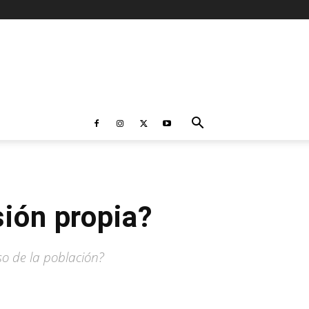
ión propia?
o de la población?