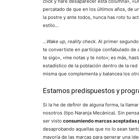
click
y haré desaparecer esta columna», «
Un
percatado de que en los últimos años, de un
la postre y ante todos, nunca has roto tu act
estilo…
…
Wake up
,
reality check
. Al primer segundo 
te convertiste en partícipe confabulado de
te sigo», «me notas y te noto»; es más, has
estadístico de la población dentro de la re
misma que complementa y balancea los otro
Estamos predispuestos y prog
Si la he de definir de alguna forma, la llama
nosotros (tipo Naranja Mecánica). Sin pen
ser visto
consumiendo marcas aceptadas por
desaprobando aquellas que no lo sean tanto
mayoría de las marcas para generar una ide