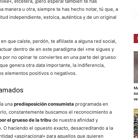
like
«, etcétera, ¡pero espera! también te has
a manera u otra, siempre te has hecho notar, tú que, a
itud independiente, estoica, auténtica y de un original
en que caíste, perdón, te afiliaste a alguna red social,
 actuar dentro de en este paradigma del «me sigues y
ta por no opinar te conviertes en una parte del grueso
d que genera otra
data
importante, la indiferencia,
s elementos positivos o negativos.
MA
ramados
in
ve
ría una
predisposición consumista
programada en
sarlo, constantemente buscamos el reconocimiento a
 el grueso de la tribu
de nuestra afinidad y
. O haciendo el opuesto exacto, desacreditando a la
ntidad «aspiracional» para aquellos que quieren