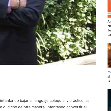
A
Na
fo
C
Co
el
l
ntentando bajar al lenguaje coloquial y práctico las
e o, dicho de otra manera, intentando convertir el