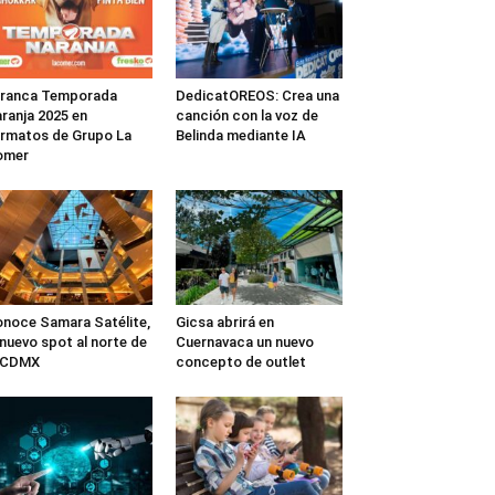
rranca Temporada
DedicatOREOS: Crea una
ranja 2025 en
canción con la voz de
rmatos de Grupo La
Belinda mediante IA
omer
noce Samara Satélite,
Gicsa abrirá en
 nuevo spot al norte de
Cuernavaca un nuevo
a CDMX
concepto de outlet