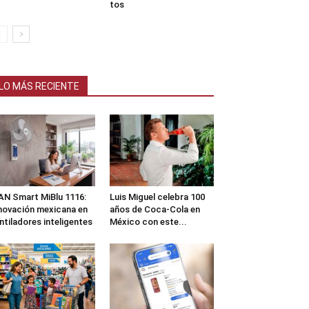
tos
LO MÁS RECIENTE
N Smart MiBlu 1116:
Luis Miguel celebra 100
novación mexicana en
años de Coca-Cola en
ntiladores inteligentes
México con este...