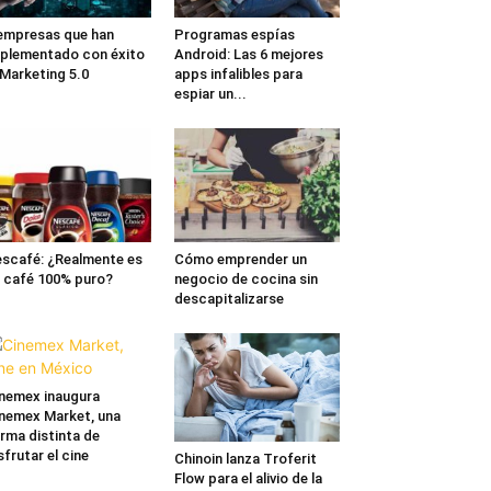
empresas que han
Programas espías
plementado con éxito
Android: Las 6 mejores
 Marketing 5.0
apps infalibles para
espiar un...
scafé: ¿Realmente es
Cómo emprender un
 café 100% puro?
negocio de cocina sin
descapitalizarse
nemex inaugura
nemex Market, una
rma distinta de
sfrutar el cine
Chinoin lanza Troferit
Flow para el alivio de la