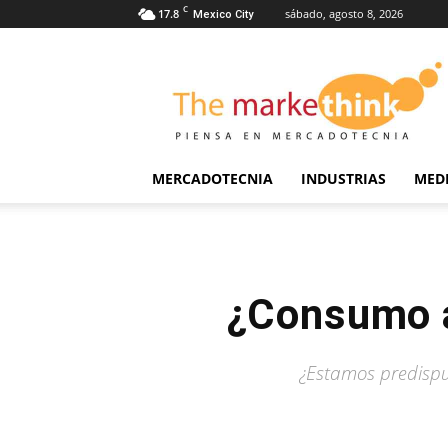
C
17.8
sábado, agosto 8, 2026
Mexico City
The
Markethink
MERCADOTECNIA
INDUSTRIAS
MED
¿Consumo a
¿Estamos predispu