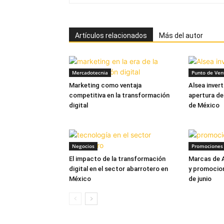
Artículos relacionados
Más del autor
Mercadotecnia
Punto de Ven
Marketing como ventaja
Alsea inver
competitiva en la transformación
apertura de
digital
de México
Negocios
Promociones 
El impacto de la transformación
Marcas de A
digital en el sector abarrotero en
y promocion
México
de junio