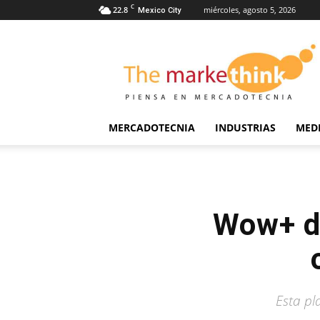
C
22.8
miércoles, agosto 5, 2026
Mexico City
The
Markethink
MERCADOTECNIA
INDUSTRIAS
MED
Wow+ de
Esta pl