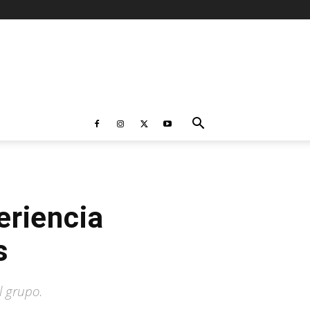
eriencia
s
l grupo.