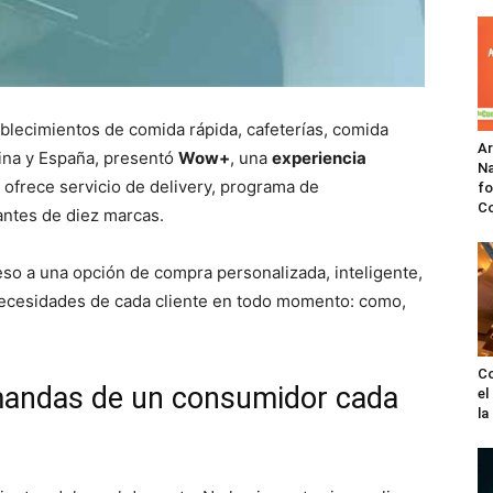
blecimientos de comida rápida, cafeterías, comida
A
tina y España, presentó
Wow+
, una
experiencia
Na
ofrece servicio de delivery, programa de
fo
C
antes de diez marcas.
eso a una opción de compra personalizada, inteligente,
necesidades de cada cliente en todo momento: como,
Co
andas de un consumidor cada
el
l