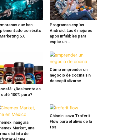
empresas que han
Programas espías
plementado con éxito
Android: Las 6 mejores
 Marketing 5.0
apps infalibles para
espiar un...
Cómo emprender un
negocio de cocina sin
descapitalizarse
scafé: ¿Realmente es
 café 100% puro?
Chinoin lanza Troferit
Flow para el alivio de la
nemex inaugura
tos
nemex Market, una
rma distinta de
sfrutar el cine