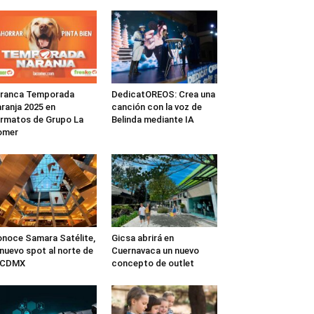
rranca Temporada
DedicatOREOS: Crea una
ranja 2025 en
canción con la voz de
rmatos de Grupo La
Belinda mediante IA
omer
noce Samara Satélite,
Gicsa abrirá en
 nuevo spot al norte de
Cuernavaca un nuevo
a CDMX
concepto de outlet