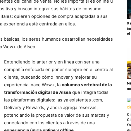
ntes del canal de venta. No les importa si es online u
positiva y buscan integrar sus hábitos de consumo
igitales: quieren opciones de compra adaptadas a sus
9 
a experiencia esté centrada en ellos.
im
el
s básicas, los seres humanos desarrollan necesidades
ra Wow+ de Alsea.
Entendiendo lo anterior y en línea con ser una
compañía enfocada en poner siempre en el centro al
cliente, buscando cómo innovar y mejorar su
Ne
experiencia, nace Wow+, la
columna vertebral de la
un
transformación digital de Alsea
que integra todas
las plataformas digitales: las ya existentes .com,
Delivery y Rewards, y ahora agrega reservas,
Ci
potenciando la propuesta de valor de sus marcas y
Ci
conectando con los clientes a través de una
fo
experiencia única online y offline
.
di