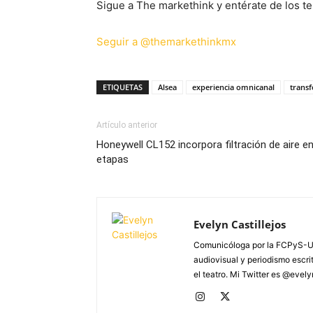
Sigue a The markethink y entérate de los te
Seguir a @themarkethinkmx
ETIQUETAS
Alsea
experiencia omnicanal
transf
Artículo anterior
Honeywell CL152 incorpora filtración de aire en
etapas
Evelyn Castillejos
Comunicóloga por la FCPyS-U
audiovisual y periodismo escrito
el teatro. Mi Twitter es @evel