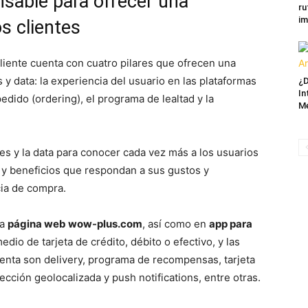
nsable para ofrecer una
ru
im
s clientes
liente cuenta con cuatro pilares que ofrecen una
s y data: la experiencia del usuario en las plataformas
¿D
In
edido (ordering), el programa de lealtad y la
M
es y la data para conocer cada vez más a los usuarios
s y beneficios que respondan a sus gustos y
ia de compra.
la
página web wow-plus.com
, así como en
app para
edio de tarjeta de crédito, débito o efectivo, y las
enta son delivery, programa de recompensas, tarjeta
ección geolocalizada y push notifications, entre otras.