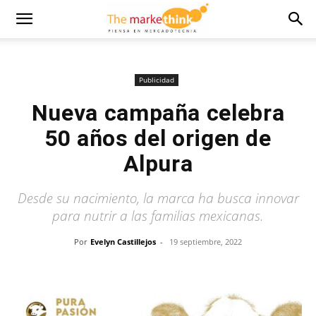
Publicidad
Nueva campaña celebra
50 años del origen de
Alpura
Desde su nacimiento, la marca ha busca innovar
para nutrir a las familias mexicanas.
Por
Evelyn Castillejos
-
19 septiembre, 2022