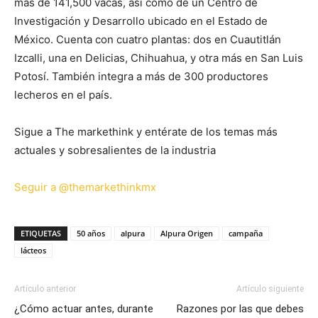
más de 141,500 vacas, así como de un Centro de
Investigación y Desarrollo ubicado en el Estado de
México. Cuenta con cuatro plantas: dos en Cuautitlán
Izcalli, una en Delicias, Chihuahua, y otra más en San Luis
Potosí. También integra a más de 300 productores
lecheros en el país.
Sigue a The markethink y entérate de los temas más
actuales y sobresalientes de la industria
Seguir a @themarkethinkmx
ETIQUETAS
50 años
alpura
Alpura Origen
campaña
lácteos
Artículo anterior
Artículo siguiente
¿Cómo actuar antes, durante
Razones por las que debes