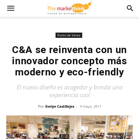
Punto de Venta
C&A se reinventa con un
innovador concepto más
moderno y eco-friendly
El nuevo diseño es acogedor y brinda una
experiencia cool
Por
Evelyn Castillejos
-
9 mayo, 2017