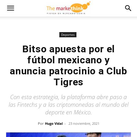
Deportes
Bitso apuesta por el
fútbol mexicano y
anuncia patrocinio a Club
Tigres
Con esta estrategia, la plataforma abre paso a
las Fintechs y a las criptomonedas al mundo del
deporte en México.
Por
Hugo Vidal
-
23 noviembre, 2021