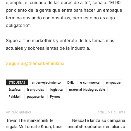
ejemplo, el cuidado de las obras de arte”, señaló. “El 90
por ciento de la gente que entra para hacer un empaque
termina enviando con nosotros, pero esto no es algo
obligatorio”.
Sigue a The markethink y entérate de los temas más
actuales y sobresalientes de la industria.
Seguir a @themarkethinkmx
ETIQUETAS
antienvejecimiento
DHL
e-commerce
empaque
Estafeta
franquicias
logística
material biodegradable
PakMail
paquetería
Pymes
Artículo anterior
Artículo siguiente
Trivia: The markethink te
Nescafé lanza su campaña
regala Mi Tomate Knorr, base
anual «Propósitos» en alianza