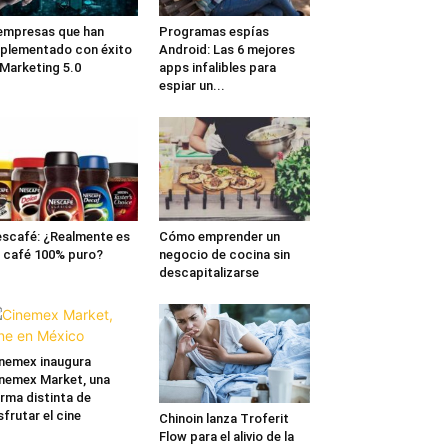
empresas que han
Programas espías
plementado con éxito
Android: Las 6 mejores
 Marketing 5.0
apps infalibles para
espiar un...
scafé: ¿Realmente es
Cómo emprender un
 café 100% puro?
negocio de cocina sin
descapitalizarse
nemex inaugura
nemex Market, una
rma distinta de
sfrutar el cine
Chinoin lanza Troferit
Flow para el alivio de la