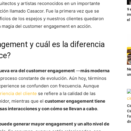
quitectos y artistas reconocidos en un importante
9 
cción llamado Casacor. Fue la primera vez que se
im
ficios de los espejos y nuestros clientes quedaron
el
la magia del customer engagement en acción.
ement y cuál es la diferencia
ce?
Ne
nueva era del customer engagement
—
más moderna
un
proceso constante de evolución. Aún hoy, términos
erience se confunden con frecuencia. Aunque
iencia del cliente
se refiere a la calidad de las
idor, mientras que el
customer engagement tiene
Ci
sas interacciones y con cómo se llevan a cabo
.
Ci
fo
di
puede generar mayor engagement y un alto nivel de