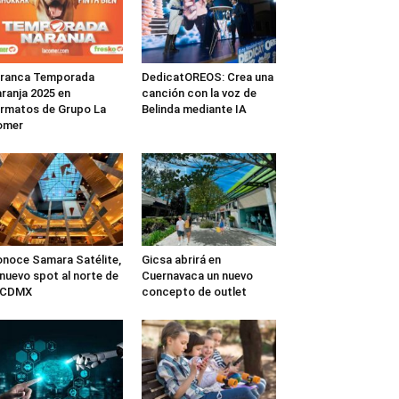
rranca Temporada
DedicatOREOS: Crea una
ranja 2025 en
canción con la voz de
rmatos de Grupo La
Belinda mediante IA
omer
noce Samara Satélite,
Gicsa abrirá en
 nuevo spot al norte de
Cuernavaca un nuevo
a CDMX
concepto de outlet