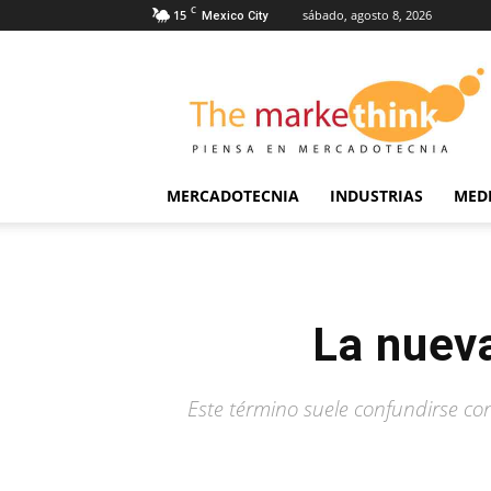
C
15
sábado, agosto 8, 2026
Mexico City
The
Markethink
MERCADOTECNIA
INDUSTRIAS
MED
La nuev
Este término suele confundirse co