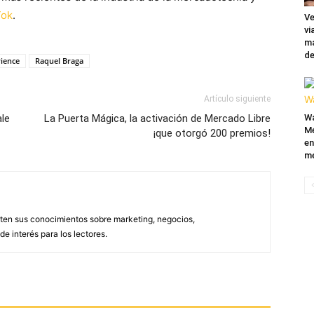
Tok
.
Ve
vi
ma
de
ience
Raquel Braga
Artículo siguiente
ale
La Puerta Mágica, la activación de Mercado Libre
Wa
Mé
¡que otorgó 200 premios!
en
me
ten sus conocimientos sobre marketing, negocios,
e interés para los lectores.