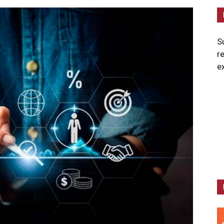
S
r
e